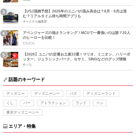
【USJ混雑予想】2026年のユニバの混み具合は？8月・9月は混
む？リアルタイム待ち時間アプリも
キャステル編集部
アベンジャーズの強さランキング！MCUで一番強いのは誰？20人
のヒーローを比較！
だんだん
【2026】ユニバの定番お土産33選！マリオ、ミニオン、ハリーポ
ッター、ジュラシックパーク、セサミ、SINGなどのグッズ情報
めっち
話題のキーワード
ディズニー
ディズニーシー
バズ
ディズニーランド
くし
バー
アトラクション
ランド
ペン
東京ディズニーシー
エリア・特集