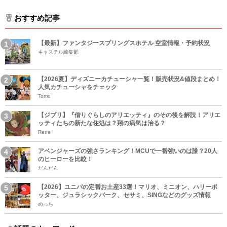
おすすめ記事
【最新】ファンタジースプリングスホテル 空室情報・予約状況
キャステル編集部
【2026夏】ディズニーカチューシャ一覧！販売状況&値段まとめ！
人気カチューシャをチェック
Tomo
【ジブリ】『借りぐらしのアリエッティ』のその後を解説！アリエ
ッティたちの新たな住処は？翔の病気は治る？
Rene
アベンジャーズの強さランキング！MCUで一番強いのは誰？20人
のヒーローを比較！
だんだん
【2026】ユニバの定番お土産33選！マリオ、ミニオン、ハリーポ
ッター、ジュラシックパーク、セサミ、SINGなどのグッズ情報
めっち