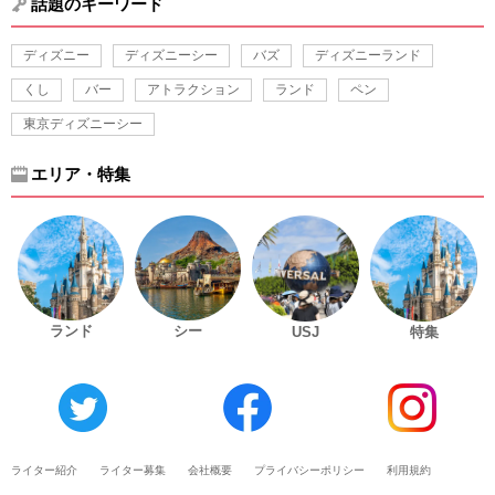
話題のキーワード
ディズニー
ディズニーシー
バズ
ディズニーランド
くし
バー
アトラクション
ランド
ペン
東京ディズニーシー
エリア・特集
ランド
シー
USJ
特集
ライター紹介
ライター募集
会社概要
プライバシーポリシー
利用規約