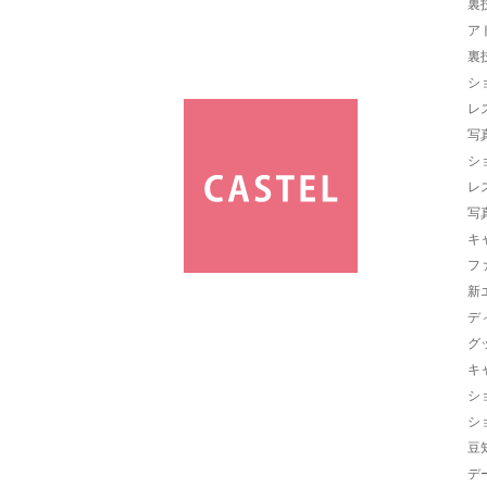
裏
ア
裏
シ
レ
写
シ
レ
写
キ
フ
新
デ
グ
キ
シ
シ
豆
デ