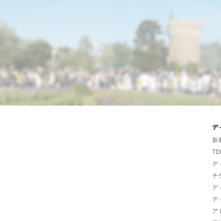
デ
新
TD
デ
チ
デ
デ
ア