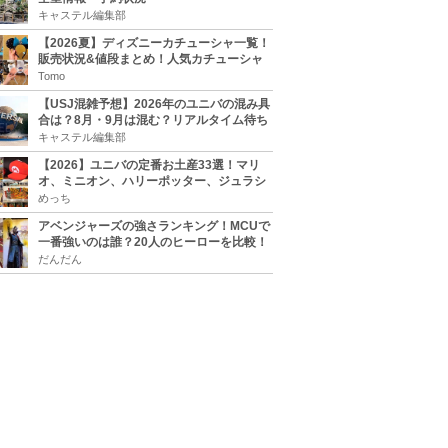
キャステル編集部
【2026夏】ディズニーカチューシャ一覧！
販売状況&値段まとめ！人気カチューシャ
をチェック
Tomo
【USJ混雑予想】2026年のユニバの混み具
合は？8月・9月は混む？リアルタイム待ち
時間アプリも
キャステル編集部
【2026】ユニバの定番お土産33選！マリ
オ、ミニオン、ハリーポッター、ジュラシ
ックパーク、セサミ、SINGなどのグッズ情
めっち
報
アベンジャーズの強さランキング！MCUで
一番強いのは誰？20人のヒーローを比較！
だんだん