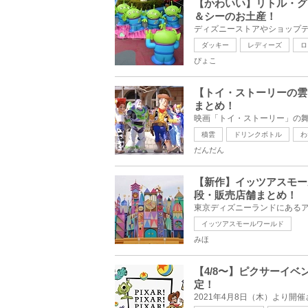
【かわいい】リトル・グ
＆シーのお土産！
ダッキー
レディーズ
ロ
ぴょこ
【トイ・ストーリーの雲
まとめ！
積雲
ドリンクボトル
わ
だんだん
【新作】イッツアスモー
段・販売店舗まとめ！
イッツアスモールワールド
みほ
【4/8〜】ピクサーイベント
定！