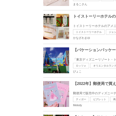
まるこさん
トイストーリーホテルの
トイストーリーホテル
ジェ
かなざわまゆ
【バケーションパッケー
ロッツォ
オリエンタルラン
ぴょこ
【2022年】郵便局で
ティガー
ピグレット
再
Melody