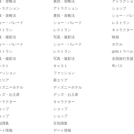
技・攻略法
裏技・攻略法
アトラクショ
トラクション
アトラクション
ショップ
技・攻略法
裏技・攻略法
ショー・パレ
ョー・パレード
ショー・パレード
レストラン
ストラン
レストラン
キャラクター
真・撮影法
写真・撮影法
映画
ョー・パレード
ショー・パレード
ホテル
ストラン
レストラン
gotoトラベル
真・撮影法
写真・撮影法
全国旅行支援
ャスト
キャスト
年パス
ァッション
ファッション
エリア
新エリア
ィズニーホテル
ディズニーホテル
ッズ・お土産
グッズ・お土産
ャラクター
キャラクター
ョップ
ショップ
ョップ
ショップ
知識集
豆知識集
ート情報
デート情報