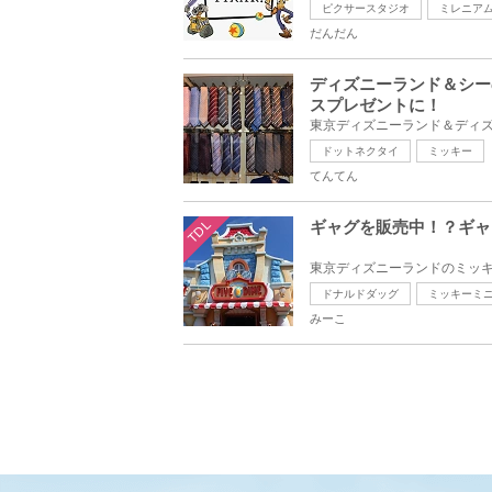
ピクサースタジオ
ミレニア
だんだん
ディズニーランド＆シー
スプレゼントに！
ドットネクタイ
ミッキー
てんてん
TDL
ギャグを販売中！？ギャ
ドナルドダッグ
ミッキーミ
みーこ