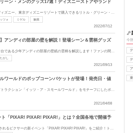
リーン・メンのグッズ17選！ディズニーストアやランド
ディズニーストアやショップディズニー、東京ディズニーリゾートで購入できるリトル・グリーン・メンの...
ッツォ
ミゲル
触覚
2022/07/12
】アンディの部屋の壁を解説！登場シーン＆雲柄グッズ
今
映画「トイ・ストーリー」の舞台である少年アンディの部屋の壁紙の雲柄を解説します！ファンの間で人気...
たがし
2021/09/13
ルワールドのポップコーンバケットが登場！発売日・値
東京ディズニーランドにあるアトラクション「イッツ・ア・スモールワールド」をモチーフにしたポップコ...
2021/04/08
「PIXAR! PIXAR! PIXAR!」とは？全国各地で開催予
2021年4月8日（木）より開催されるピクサーの新イベント「PIXAR! PIXAR! PIXAR!」をご紹介！トイ・スト...