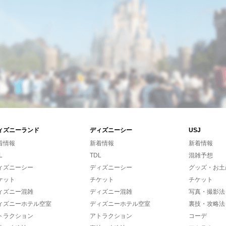
ィズニーランド
ディズニーシー
USJ
着情報
新着情報
新着情報
L
TDL
混雑予想
ィズニーシー
ディズニーシー
グッズ・お土
ケット
チケット
チケット
ィズニー混雑
ディズニー混雑
写真・撮影法
ィズニーホテル空室
ディズニーホテル空室
裏技・攻略法
トラクション
アトラクション
コーデ