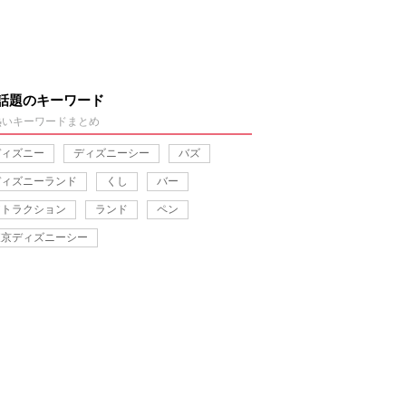
話題のキーワード
熱いキーワードまとめ
ディズニー
ディズニーシー
バズ
ディズニーランド
くし
バー
アトラクション
ランド
ペン
東京ディズニーシー