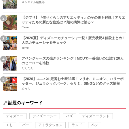
キャステル編集部
【ジブリ】『借りぐらしのアリエッティ』のその後を解説！アリエ
ッティたちの新たな住処は？翔の病気は治る？
Rene
【2026夏】ディズニーカチューシャ一覧！販売状況&値段まとめ！
人気カチューシャをチェック
Tomo
アベンジャーズの強さランキング！MCUで一番強いのは誰？20人
のヒーローを比較！
だんだん
【2026】ユニバの定番お土産33選！マリオ、ミニオン、ハリーポ
ッター、ジュラシックパーク、セサミ、SINGなどのグッズ情報
めっち
話題のキーワード
ディズニー
ディズニーシー
バズ
ディズニーランド
くし
バー
アトラクション
ランド
ペン