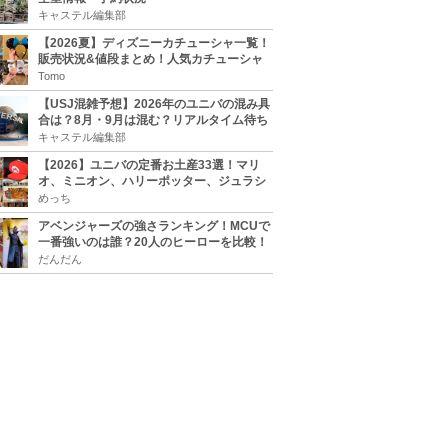
キャステル編集部
【2026夏】ディズニーカチューシャ一覧！
販売状況&値段まとめ！人気カチューシャ
をチェック
Tomo
【USJ混雑予想】2026年のユニバの混み具
合は？8月・9月は混む？リアルタイム待ち
時間アプリも
キャステル編集部
【2026】ユニバの定番お土産33選！マリ
オ、ミニオン、ハリーポッター、ジュラシ
ックパーク、セサミ、SINGなどのグッズ情
めっち
報
アベンジャーズの強さランキング！MCUで
一番強いのは誰？20人のヒーローを比較！
だんだん