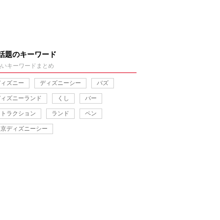
話題のキーワード
熱いキーワードまとめ
ディズニー
ディズニーシー
バズ
ディズニーランド
くし
バー
アトラクション
ランド
ペン
東京ディズニーシー