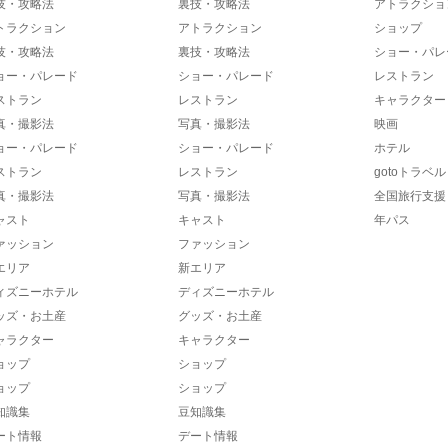
技・攻略法
裏技・攻略法
アトラクショ
トラクション
アトラクション
ショップ
技・攻略法
裏技・攻略法
ショー・パレ
ョー・パレード
ショー・パレード
レストラン
ストラン
レストラン
キャラクター
真・撮影法
写真・撮影法
映画
ョー・パレード
ショー・パレード
ホテル
ストラン
レストラン
gotoトラベル
真・撮影法
写真・撮影法
全国旅行支援
ャスト
キャスト
年パス
ァッション
ファッション
エリア
新エリア
ィズニーホテル
ディズニーホテル
ッズ・お土産
グッズ・お土産
ャラクター
キャラクター
ョップ
ショップ
ョップ
ショップ
知識集
豆知識集
ート情報
デート情報