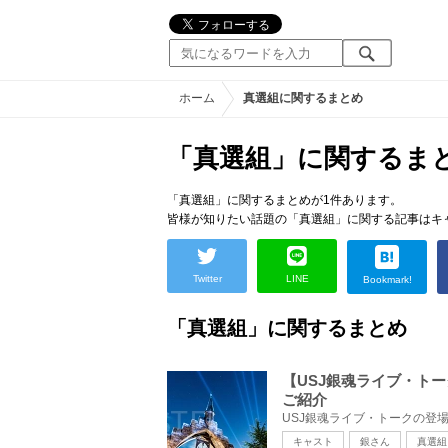
ホーム
真選組に関するまとめ
「真選組」に関するま
「真選組」に関するまとめが1件あります。
皆様が知りたい話題の「真選組」に関する記事はキ
Twitter
LINE
Bookmark!
「真選組」に関するまとめ
【USJ銀魂ライブ・ト
ご紹介
キャスト
銀さん
真選組