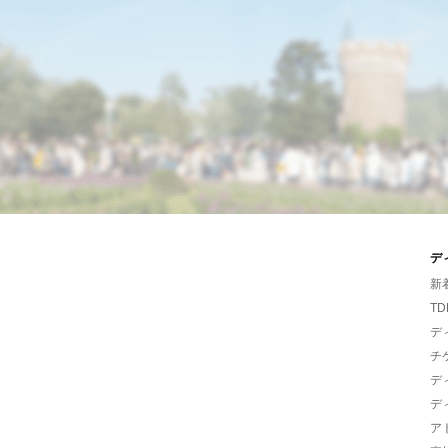
デ
新
TD
デ
チ
デ
デ
ア