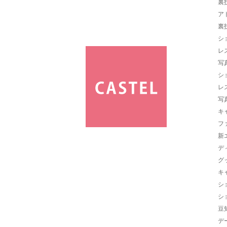
裏
ア
裏
シ
レ
写
シ
レ
写
キ
フ
新
デ
グ
キ
シ
シ
豆
デ