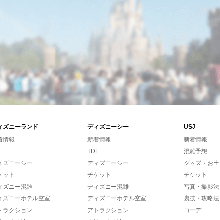
ィズニーランド
ディズニーシー
USJ
着情報
新着情報
新着情報
L
TDL
混雑予想
ィズニーシー
ディズニーシー
グッズ・お土
ケット
チケット
チケット
ィズニー混雑
ディズニー混雑
写真・撮影法
ィズニーホテル空室
ディズニーホテル空室
裏技・攻略法
トラクション
アトラクション
コーデ