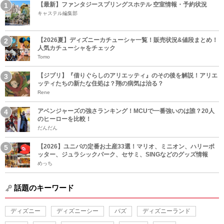
【最新】ファンタジースプリングスホテル 空室情報・予約状況
キャステル編集部
【2026夏】ディズニーカチューシャ一覧！販売状況&値段まとめ！
人気カチューシャをチェック
Tomo
【ジブリ】『借りぐらしのアリエッティ』のその後を解説！アリエ
ッティたちの新たな住処は？翔の病気は治る？
Rene
アベンジャーズの強さランキング！MCUで一番強いのは誰？20人
のヒーローを比較！
だんだん
【2026】ユニバの定番お土産33選！マリオ、ミニオン、ハリーポ
ッター、ジュラシックパーク、セサミ、SINGなどのグッズ情報
めっち
話題のキーワード
ディズニー
ディズニーシー
バズ
ディズニーランド