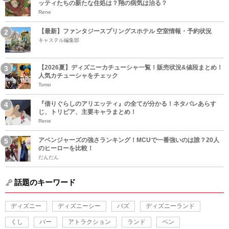
ッティたちの新たな住処は？翔の病気は治る？
Rene
【最新】ファンタジースプリングスホテル 空室情報・予約状況
キャステル編集部
【2026夏】ディズニーカチューシャ一覧！販売状況&値段まとめ！
人気カチューシャをチェック
Tomo
『借りぐらしのアリエッティ』の全てが分かる！ネタバレあらす
じ、トリビア、主要キャラまとめ！
Rene
アベンジャーズの強さランキング！MCUで一番強いのは誰？20人
のヒーローを比較！
だんだん
話題のキーワード
ディズニー
ディズニーシー
バズ
ディズニーランド
くし
バー
アトラクション
ランド
ペン