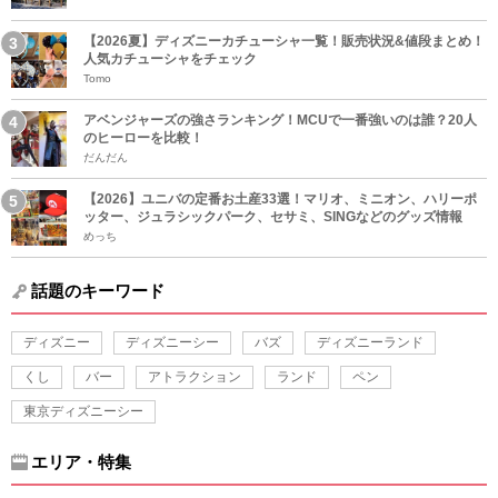
【2026夏】ディズニーカチューシャ一覧！販売状況&値段まとめ！
人気カチューシャをチェック
Tomo
アベンジャーズの強さランキング！MCUで一番強いのは誰？20人
のヒーローを比較！
だんだん
【2026】ユニバの定番お土産33選！マリオ、ミニオン、ハリーポ
ッター、ジュラシックパーク、セサミ、SINGなどのグッズ情報
めっち
話題のキーワード
ディズニー
ディズニーシー
バズ
ディズニーランド
くし
バー
アトラクション
ランド
ペン
東京ディズニーシー
エリア・特集