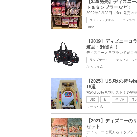
【2/28発売】ディズ
ト＆タンブラーなど！
ウォッシュタオル
リップバ
Tomo
【2019】ディズニー
粧品・雑貨も！
リップケース
デルフォニッ
なっちゃん
【2025】USJ秋の持
15選
USJ
秋
持ち物
T
しーちゃん
【2021】ディズニー
セット