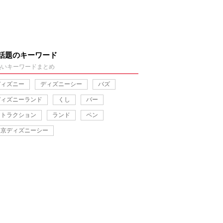
話題のキーワード
熱いキーワードまとめ
ディズニー
ディズニーシー
バズ
ディズニーランド
くし
バー
アトラクション
ランド
ペン
東京ディズニーシー