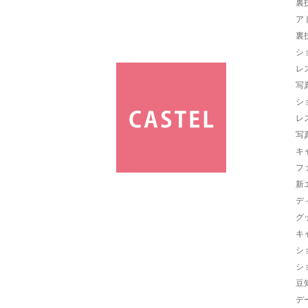
裏
ア
裏
シ
レ
写
シ
レ
写
キ
フ
新
デ
グ
キ
シ
シ
豆
デ