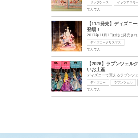
リップケース
イッツアスモ
てんてん
【11/1発売】ディズニ
登場！
ディズニークリスマス
てんてん
【2026】ラプンツェ
いお土産
ディズニー
ラプンツェル
てんてん