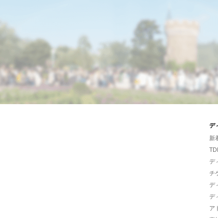
デ
新
TD
デ
チ
デ
デ
ア