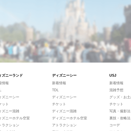
ィズニーランド
ディズニーシー
USJ
着情報
新着情報
新着情報
L
TDL
混雑予想
ィズニーシー
ディズニーシー
グッズ・お土
ケット
チケット
チケット
ィズニー混雑
ディズニー混雑
写真・撮影法
ィズニーホテル空室
ディズニーホテル空室
裏技・攻略法
トラクション
アトラクション
コーデ