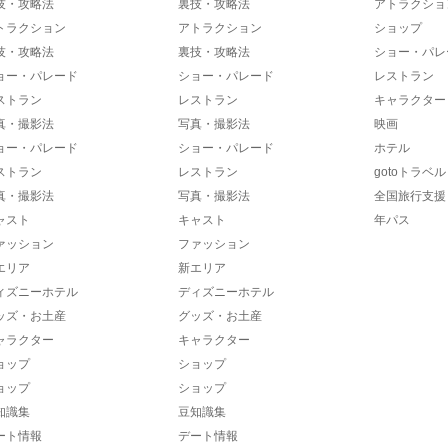
技・攻略法
裏技・攻略法
アトラクショ
トラクション
アトラクション
ショップ
技・攻略法
裏技・攻略法
ショー・パレ
ョー・パレード
ショー・パレード
レストラン
ストラン
レストラン
キャラクター
真・撮影法
写真・撮影法
映画
ョー・パレード
ショー・パレード
ホテル
ストラン
レストラン
gotoトラベル
真・撮影法
写真・撮影法
全国旅行支援
ャスト
キャスト
年パス
ァッション
ファッション
エリア
新エリア
ィズニーホテル
ディズニーホテル
ッズ・お土産
グッズ・お土産
ャラクター
キャラクター
ョップ
ショップ
ョップ
ショップ
知識集
豆知識集
ート情報
デート情報