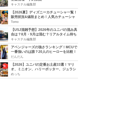
キャステル編集部
【2026夏】ディズニーカチューシャ一覧！
販売状況&値段まとめ！人気カチューシャ
をチェック
Tomo
【USJ混雑予想】2026年のユニバの混み具
合は？8月・9月は混む？リアルタイム待ち
時間アプリも
キャステル編集部
アベンジャーズの強さランキング！MCUで
一番強いのは誰？20人のヒーローを比較！
だんだん
【2026】ユニバの定番お土産33選！マリ
オ、ミニオン、ハリーポッター、ジュラシ
ックパーク、セサミ、SINGなどのグッズ情
めっち
報