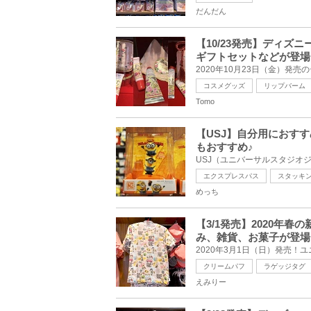
だんだん
【10/23発売】ディズ
ギフトセットなどが登場
コスメグッズ
リップバーム
Tomo
【USJ】自分用におす
もおすすめ♪
エクスプレスパス
スタッキ
めっち
【3/1発売】2020年
み、雑貨、お菓子が登場
クリームパフ
ラゲッジタグ
えみりー