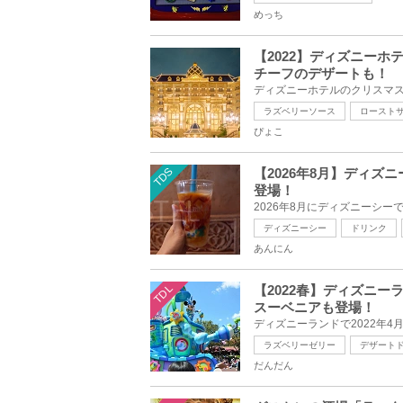
めっち
【2022】ディズニー
チーフのデザートも！
ラズベリーソース
ロースト
ぴょこ
TDS
【2026年8月】ディ
登場！
ディズニーシー
ドリンク
あんにん
TDL
【2022春】ディズニ
スーベニアも登場！
ラズベリーゼリー
デザート
だんだん