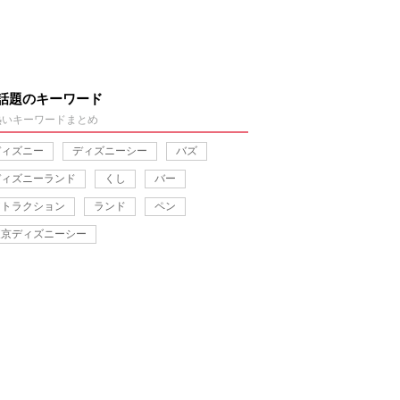
話題のキーワード
熱いキーワードまとめ
ディズニー
ディズニーシー
バズ
ディズニーランド
くし
バー
アトラクション
ランド
ペン
東京ディズニーシー