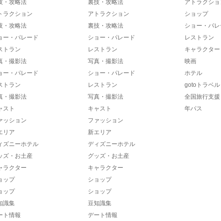
技・攻略法
裏技・攻略法
アトラクショ
トラクション
アトラクション
ショップ
技・攻略法
裏技・攻略法
ショー・パレ
ョー・パレード
ショー・パレード
レストラン
ストラン
レストラン
キャラクター
真・撮影法
写真・撮影法
映画
ョー・パレード
ショー・パレード
ホテル
ストラン
レストラン
gotoトラベル
真・撮影法
写真・撮影法
全国旅行支援
ャスト
キャスト
年パス
ァッション
ファッション
エリア
新エリア
ィズニーホテル
ディズニーホテル
ッズ・お土産
グッズ・お土産
ャラクター
キャラクター
ョップ
ショップ
ョップ
ショップ
知識集
豆知識集
ート情報
デート情報