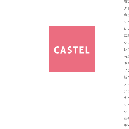
裏
ア
裏
シ
レ
写
シ
レ
写
キ
フ
新
デ
グ
キ
シ
シ
豆
デ