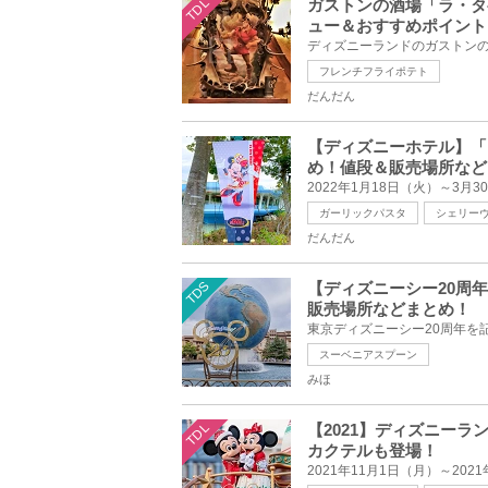
TDL
ガストンの酒場「ラ・タ
ュー＆おすすめポイント
フレンチフライポテト
だんだん
【ディズニーホテル】「
め！値段＆販売場所など
ガーリックパスタ
シェリー
だんだん
TDS
【ディズニーシー20周
販売場所などまとめ！
スーベニアスプーン
みほ
TDL
【2021】ディズニー
カクテルも登場！