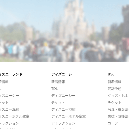
ィズニーランド
ディズニーシー
USJ
着情報
新着情報
新着情報
L
TDL
混雑予想
ィズニーシー
ディズニーシー
グッズ・お土
ケット
チケット
チケット
ィズニー混雑
ディズニー混雑
写真・撮影法
ィズニーホテル空室
ディズニーホテル空室
裏技・攻略法
トラクション
アトラクション
コーデ