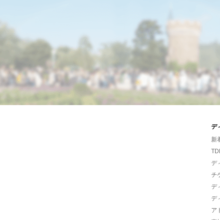
デ
新
TD
デ
チ
デ
デ
ア