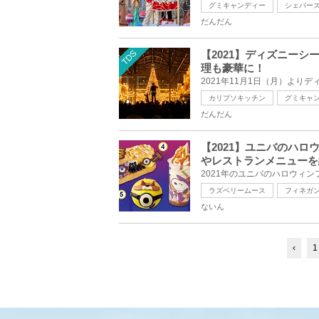
グミキャンディー
シェパー
だんだん
TDS
【2021】ディズニー
理も豪華に！
カリプソキッチン
グミキャ
だんだん
【2021】ユニバのハ
やレストランメニューを
ラズベリームース
フィネガ
ないん
‹
1