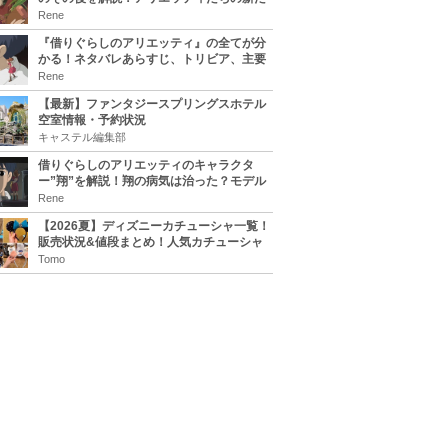
な住処は？翔の病気は治る？
Rene
『借りぐらしのアリエッティ』の全てが分
かる！ネタバレあらすじ、トリビア、主要
キャラまとめ！
Rene
【最新】ファンタジースプリングスホテル
空室情報・予約状況
キャステル編集部
借りぐらしのアリエッティのキャラクタ
ー”翔”を解説！翔の病気は治った？モデル
は誰？
Rene
【2026夏】ディズニーカチューシャ一覧！
販売状況&値段まとめ！人気カチューシャ
をチェック
Tomo