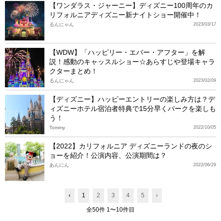
【ワンダラス・ジャーニー】ディズニー100周年のカ
リフォルニアディズニー新ナイトショー開催中！
るんにゃん
2023/03/17
【WDW】「ハッピリー・エバー・アフター」を解
説！感動のキャッスルショー☆あらすじや登場キャラ
クターまとめ！
るんにゃん
2023/02/09
【ディズニー】ハッピーエントリーの楽しみ方は？デ
ィズニーホテル宿泊者特典で15分早くパークを楽しも
う！
Tommy
2022/10/05
【2022】カリフォルニア ディズニーランドの夜のシ
ョーを紹介！公演内容、公演期間は？
あんにん
2022/06/29
‹
1
2
3
4
5
›
全50件 1〜10件目