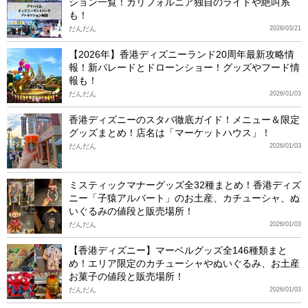
ション一覧！カリフォルニア独自のライドや絶叫系
も！
だんだん
2026/03/21
【2026年】香港ディズニーランド20周年最新攻略情
報！新パレードとドローンショー！グッズやフード情
報も！
だんだん
2026/01/03
香港ディズニーのスタバ徹底ガイド！メニュー＆限定
グッズまとめ！店名は「マーケットハウス」！
だんだん
2026/01/03
ミスティックマナーグッズ全32種まとめ！香港ディズ
ニー「子猿アルバート」のお土産、カチューシャ、ぬ
いぐるみの値段と販売場所！
だんだん
2026/01/03
【香港ディズニー】マーベルグッズ全146種類まと
め！エリア限定のカチューシャやぬいぐるみ、お土産
お菓子の値段と販売場所！
だんだん
2026/01/03