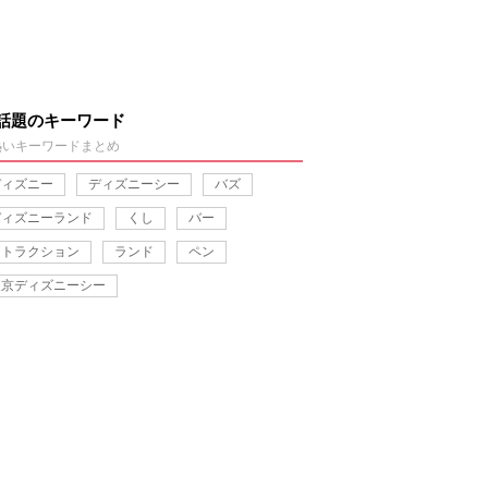
話題のキーワード
熱いキーワードまとめ
ディズニー
ディズニーシー
バズ
ディズニーランド
くし
バー
アトラクション
ランド
ペン
東京ディズニーシー