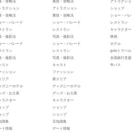
技・攻略法
裏技・攻略法
アトラクショ
トラクション
アトラクション
ショップ
技・攻略法
裏技・攻略法
ショー・パレ
ョー・パレード
ショー・パレード
レストラン
ストラン
レストラン
キャラクター
真・撮影法
写真・撮影法
映画
ョー・パレード
ショー・パレード
ホテル
ストラン
レストラン
gotoトラベル
真・撮影法
写真・撮影法
全国旅行支援
ャスト
キャスト
年パス
ァッション
ファッション
エリア
新エリア
ィズニーホテル
ディズニーホテル
ッズ・お土産
グッズ・お土産
ャラクター
キャラクター
ョップ
ショップ
ョップ
ショップ
知識集
豆知識集
ート情報
デート情報