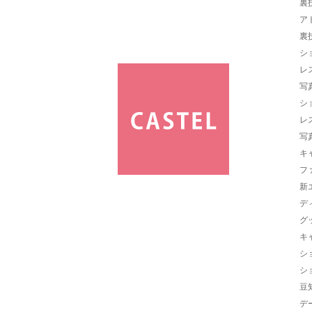
裏
ア
裏
シ
レ
写
シ
レ
写
キ
フ
新
デ
グ
キ
シ
シ
豆
デ