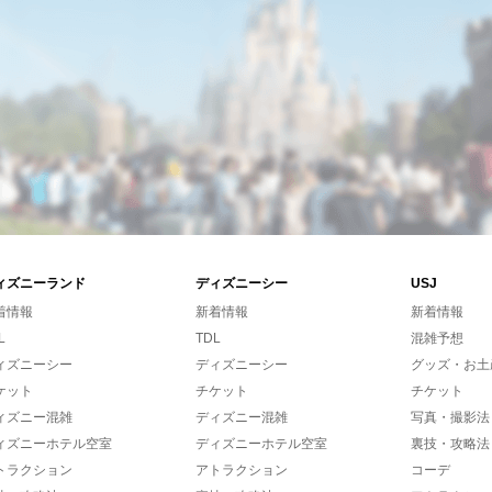
ィズニーランド
ディズニーシー
USJ
着情報
新着情報
新着情報
L
TDL
混雑予想
ィズニーシー
ディズニーシー
グッズ・お土
ケット
チケット
チケット
ィズニー混雑
ディズニー混雑
写真・撮影法
ィズニーホテル空室
ディズニーホテル空室
裏技・攻略法
トラクション
アトラクション
コーデ