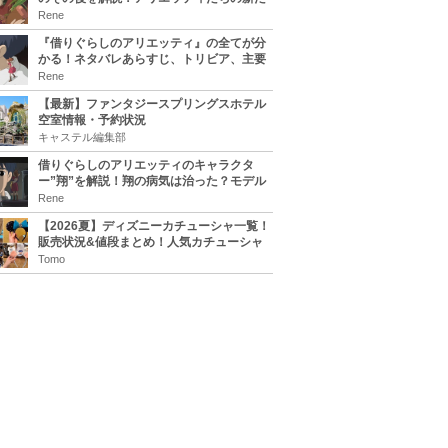
な住処は？翔の病気は治る？
Rene
『借りぐらしのアリエッティ』の全てが分
かる！ネタバレあらすじ、トリビア、主要
キャラまとめ！
Rene
【最新】ファンタジースプリングスホテル
空室情報・予約状況
キャステル編集部
借りぐらしのアリエッティのキャラクタ
ー”翔”を解説！翔の病気は治った？モデル
は誰？
Rene
【2026夏】ディズニーカチューシャ一覧！
販売状況&値段まとめ！人気カチューシャ
をチェック
Tomo