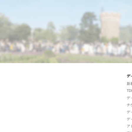
デ
新
TD
デ
チ
デ
デ
ア