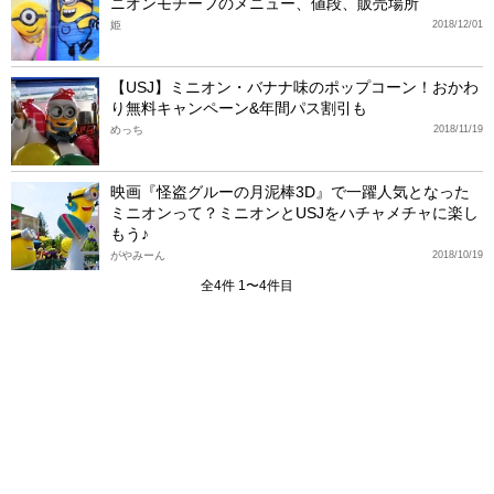
ニオンモチーフのメニュー、値段、販売場所
姫
2018/12/01
【USJ】ミニオン・バナナ味のポップコーン！おかわ
り無料キャンペーン&年間パス割引も
めっち
2018/11/19
映画『怪盗グルーの月泥棒3D』で一躍人気となった
ミニオンって？ミニオンとUSJをハチャメチャに楽し
もう♪
がやみーん
2018/10/19
全4件 1〜4件目