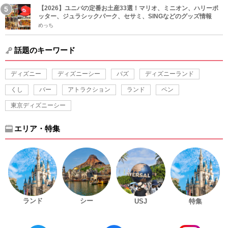
【2026】ユニバの定番お土産33選！マリオ、ミニオン、ハリーポ
ッター、ジュラシックパーク、セサミ、SINGなどのグッズ情報
めっち
話題のキーワード
ディズニー
ディズニーシー
バズ
ディズニーランド
くし
バー
アトラクション
ランド
ペン
東京ディズニーシー
エリア・特集
ランド
シー
USJ
特集