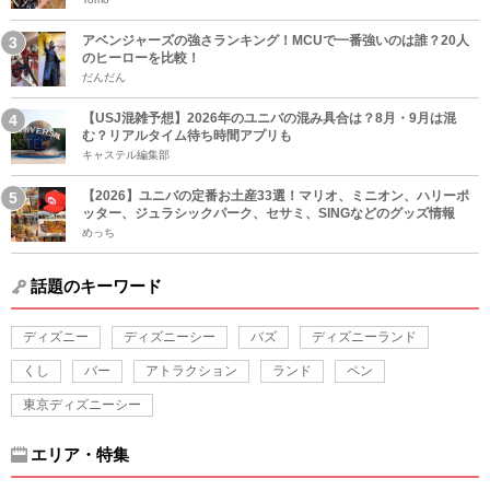
アベンジャーズの強さランキング！MCUで一番強いのは誰？20人
のヒーローを比較！
だんだん
【USJ混雑予想】2026年のユニバの混み具合は？8月・9月は混
む？リアルタイム待ち時間アプリも
キャステル編集部
【2026】ユニバの定番お土産33選！マリオ、ミニオン、ハリーポ
ッター、ジュラシックパーク、セサミ、SINGなどのグッズ情報
めっち
話題のキーワード
ディズニー
ディズニーシー
バズ
ディズニーランド
くし
バー
アトラクション
ランド
ペン
東京ディズニーシー
エリア・特集