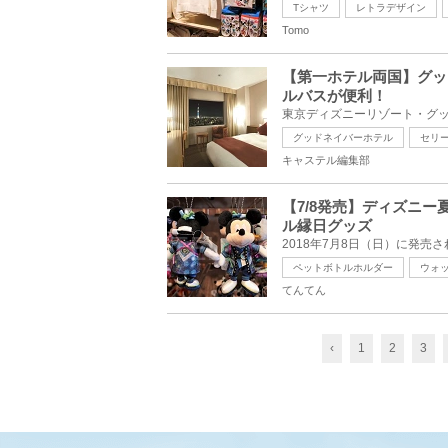
Tシャツ
レトラデザイン
Tomo
【第一ホテル両国】グッ
ルバスが便利！
グッドネイバーホテル
セリ
キャステル編集部
【7/8発売】ディズニー
ル縁日グッズ
ペットボトルホルダー
ウォ
てんてん
‹
1
2
3