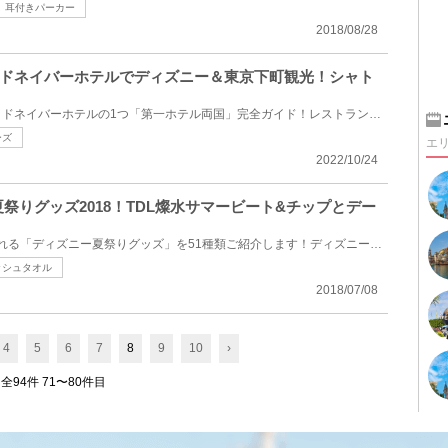
耳付きパーカー
2018/08/28
ドネイバーホテルでディズニー＆東京下町観光！シャト
東京ディズニーリゾート・グッドネイバーホテルの1つ「第一ホテル両国」完全ガイド！レストランや周辺の...
ーズ
エ
2022/10/24
夏祭りグッズ2018！TDL燦水サマービート&チップとデー
2018年7月8日（日）に発売される「ディズニー夏祭りグッズ」を51種類ご紹介します！ディズニーランドで...
ッシュタオル
2018/07/08
4
5
6
7
8
9
10
›
全94件 71〜80件目