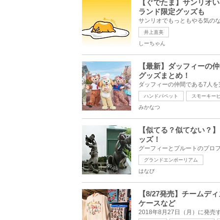
【ぐでたま】サンリオい
ランド限定グッズも
井上直美
しーちゃん
【最新】ダッフィーの仲
グッズまとめ！
ハンドパペット
スモーキー
みかなつ
【似てる？似てない？】
ッズ！
グランドエンポーリアム
はなび
【8/27発売】チームデ
ケースなど