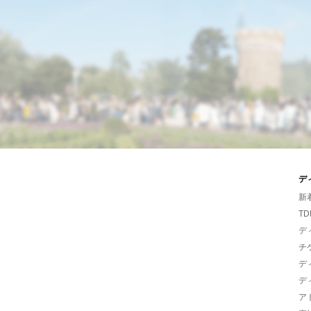
デ
新
TD
デ
チ
デ
デ
ア