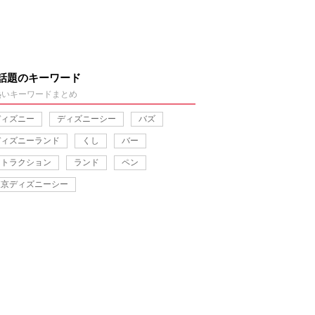
話題のキーワード
熱いキーワードまとめ
ディズニー
ディズニーシー
バズ
ディズニーランド
くし
バー
アトラクション
ランド
ペン
東京ディズニーシー