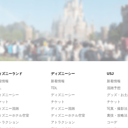
ィズニーランド
ディズニーシー
USJ
着情報
新着情報
新着情報
L
TDL
混雑予想
ィズニーシー
ディズニーシー
グッズ・お土
ケット
チケット
チケット
ィズニー混雑
ディズニー混雑
写真・撮影法
ィズニーホテル空室
ディズニーホテル空室
裏技・攻略法
トラクション
アトラクション
コーデ