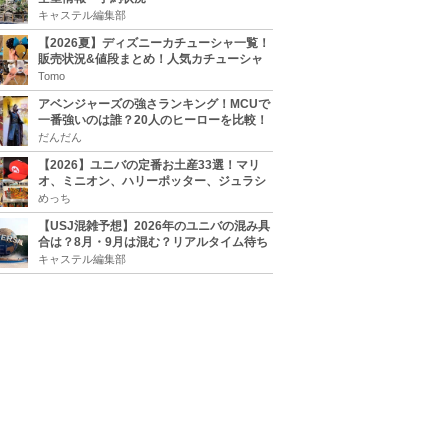
キャステル編集部
【2026夏】ディズニーカチューシャ一覧！
販売状況&値段まとめ！人気カチューシャ
をチェック
Tomo
アベンジャーズの強さランキング！MCUで
一番強いのは誰？20人のヒーローを比較！
だんだん
【2026】ユニバの定番お土産33選！マリ
オ、ミニオン、ハリーポッター、ジュラシ
ックパーク、セサミ、SINGなどのグッズ情
めっち
報
【USJ混雑予想】2026年のユニバの混み具
合は？8月・9月は混む？リアルタイム待ち
時間アプリも
キャステル編集部