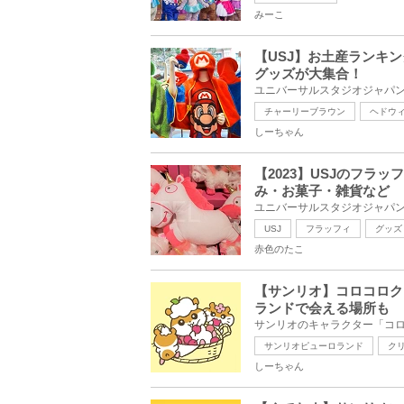
みーこ
【USJ】お土産ランキ
グッズが大集合！
チャーリーブラウン
ヘドウ
しーちゃん
【2023】USJのフラ
み・お菓子・雑貨など
USJ
フラッフィ
グッズ
赤色のたこ
【サンリオ】コロコロク
ランドで会える場所も
サンリオピューロランド
ク
しーちゃん