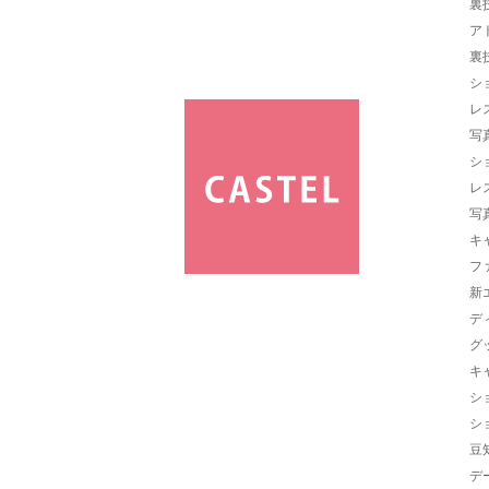
裏
ア
裏
シ
レ
写
シ
レ
写
キ
フ
新
デ
グ
キ
シ
シ
豆
デ