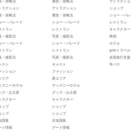
技・攻略法
裏技・攻略法
アトラクショ
トラクション
アトラクション
ショップ
技・攻略法
裏技・攻略法
ショー・パレ
ョー・パレード
ショー・パレード
レストラン
ストラン
レストラン
キャラクター
真・撮影法
写真・撮影法
映画
ョー・パレード
ショー・パレード
ホテル
ストラン
レストラン
gotoトラベル
真・撮影法
写真・撮影法
全国旅行支援
ャスト
キャスト
年パス
ァッション
ファッション
エリア
新エリア
ィズニーホテル
ディズニーホテル
ッズ・お土産
グッズ・お土産
ャラクター
キャラクター
ョップ
ショップ
ョップ
ショップ
知識集
豆知識集
ート情報
デート情報