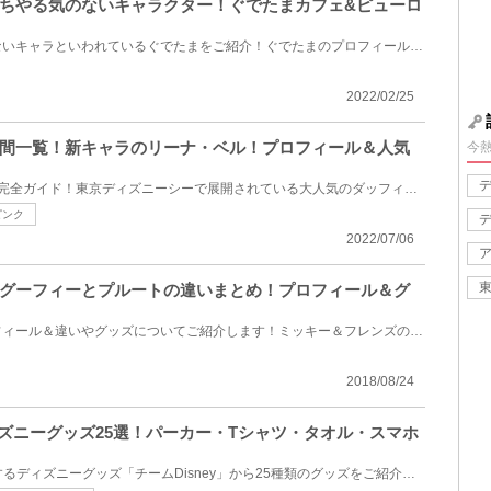
ちやる気のないキャラクター！ぐでたまカフェ&ピューロ
サンリオでもっともやる気のないキャラといわれているぐでたまをご紹介！ぐでたまのプロフィールやアニ...
2022/02/25
間一覧！新キャラのリーナ・ベル！プロフィール＆人気
今
ダッフィーの仲間である7人を完全ガイド！東京ディズニーシーで展開されている大人気のダッフィー、シェ...
ピンク
2022/07/06
グーフィーとプルートの違いまとめ！プロフィール＆グ
グーフィーとプルートのプロフィール＆違いやグッズについてご紹介します！ミッキー＆フレンズの中でも...
2018/08/24
ィズニーグッズ25選！パーカー・Tシャツ・タオル・スマホ
2018年8月27日（月）に発売するディズニーグッズ「チームDisney」から25種類のグッズをご紹介します！親...