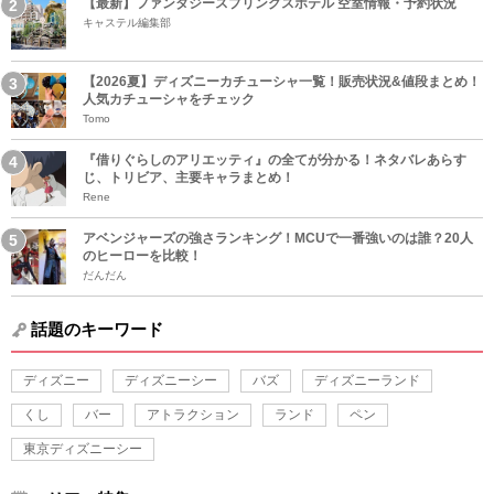
【最新】ファンタジースプリングスホテル 空室情報・予約状況
キャステル編集部
【2026夏】ディズニーカチューシャ一覧！販売状況&値段まとめ！
人気カチューシャをチェック
Tomo
『借りぐらしのアリエッティ』の全てが分かる！ネタバレあらす
じ、トリビア、主要キャラまとめ！
Rene
アベンジャーズの強さランキング！MCUで一番強いのは誰？20人
のヒーローを比較！
だんだん
話題のキーワード
ディズニー
ディズニーシー
バズ
ディズニーランド
くし
バー
アトラクション
ランド
ペン
東京ディズニーシー