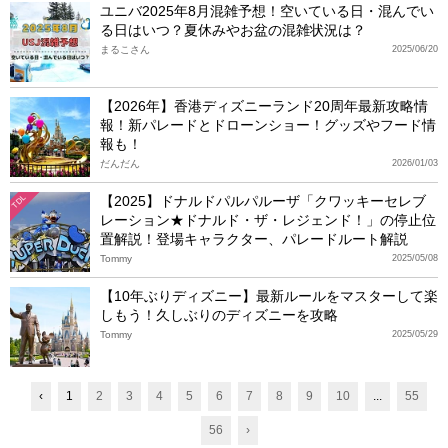
ユニバ2025年8月混雑予想！空いている日・混んでい
る日はいつ？夏休みやお盆の混雑状況は？
まるこさん
2025/06/20
【2026年】香港ディズニーランド20周年最新攻略情
報！新パレードとドローンショー！グッズやフード情
報も！
だんだん
2026/01/03
【2025】ドナルドパルパルーザ「クワッキーセレブ
TDL
レーション★ドナルド・ザ・レジェンド！」の停止位
置解説！登場キャラクター、パレードルート解説
Tommy
2025/05/08
【10年ぶりディズニー】最新ルールをマスターして楽
しもう！久しぶりのディズニーを攻略
Tommy
2025/05/29
‹
1
2
3
4
5
6
7
8
9
10
...
55
56
›