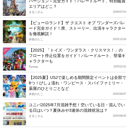
バージョン～完全ガイド！パレードルート、特別鑑賞
エリアはどこ？
まるこさん
2026/07/10
【ピューロランド】ザ クエスト オブ ワンダーズパレ
ード完全ガイド！席、ストーリー、出演キャラクター
を徹底解説！
赤色のたこ
2025/12/16
【2025】「トイズ・ワンダラス・クリスマス！」の
TDL
フロート停止位置をガイド！パレードルート、登場キ
ャラクターも
Tommy
2025/11/11
【2025夏】USJで楽しめる期間限定イベントは全部で
8つ！びしょ濡れ・ワンピース・スパイファミリー・
薬屋のひとりごとなど
赤色のたこ
2025/06/07
ユニバ2025年7月混雑予想！空いている日・混んでい
る日はいつ？夏休みや3連休の混雑状況は？
まるこさん
2025/06/20