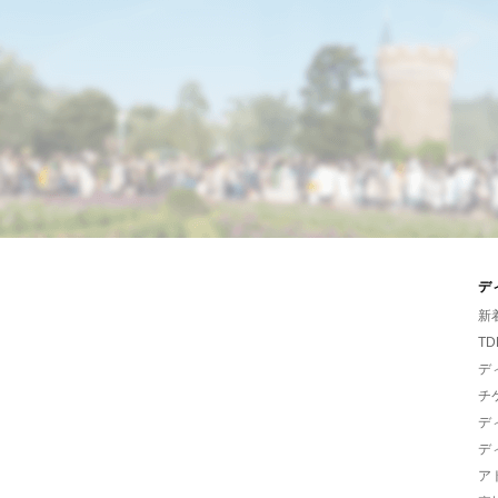
デ
新
TD
デ
チ
デ
デ
ア