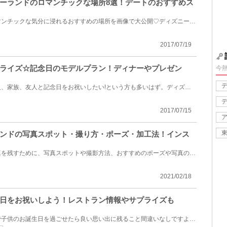
ーランドのロマンチックな場所8選！デートのおすすめス
ディズニーランドデートでロマンチックな気分に浸れるおすすめの場所を画像で大公開♡ディズニーランドへ...
2017/07/19
ライズ☆記念日のモデルプラン！ディナーやプレゼン
今
ディズニーランドで大切な恋人、家族、友人と記念日をお祝いしたい!という方も多いはず。ディズニーラン...
2017/07/15
ンドの写真スポット・撮り方・ポーズ・加工法！インス
ディズニーランドで素敵な写真を残すために、写真スポットや撮影方法、おすすめのポーズや写真の加工方...
2021/02/18
日をお祝いしよう！レストラン情報やサプライズも
大好きなディズニーリゾートで子供のお誕生日を過ごせたら良い思い出に残ること間違いなしですよね！デ...