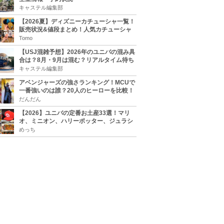
キャステル編集部
【2026夏】ディズニーカチューシャ一覧！
販売状況&値段まとめ！人気カチューシャ
をチェック
Tomo
【USJ混雑予想】2026年のユニバの混み具
合は？8月・9月は混む？リアルタイム待ち
時間アプリも
キャステル編集部
アベンジャーズの強さランキング！MCUで
一番強いのは誰？20人のヒーローを比較！
だんだん
【2026】ユニバの定番お土産33選！マリ
オ、ミニオン、ハリーポッター、ジュラシ
ックパーク、セサミ、SINGなどのグッズ情
めっち
報