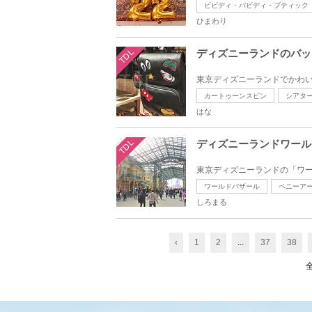
ビビディ・バビディ・ブティック
ひまわり
TDL
ディズニーランドのバッ
カートゥーンスピン
シアタ
はな
TDL
ディズニーランドワール
ワールドバザール
ペニーア
しろまる
‹
1
2
...
37
38
全