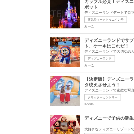
カップル必見！ディズニ
ポット
蒸気船マークトゥエイン号
みーこ
ディズニーランドでサプ
ト、ケーキはこれだ！
ディズニーランド
みーこ
TDL
【決定版】ディズニーラ
タ映えさせよう！
クリッターカントリー
Koeda
TDL
ディズニーで子供の誕生