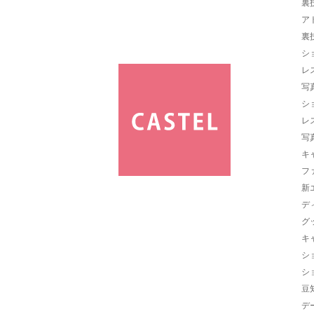
裏
ア
裏
シ
レ
写
シ
レ
写
キ
フ
新
デ
グ
キ
シ
シ
豆
デ