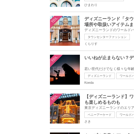
ひまわり
TDL
ディズニーランド「タウ
場所や取扱いアイテムま
タウンセンターファッション
くらりす
TDL
いいねが止まらない？デ
ディズニーランド
ワールド
Koeda
TDL
【ディズニーランド】ワ
も楽しめるものも
ペニーアーケード
ワールド
さき