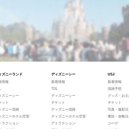
ィズニーランド
ディズニーシー
USJ
着情報
新着情報
新着情報
L
TDL
混雑予想
ィズニーシー
ディズニーシー
グッズ・お土
ケット
チケット
チケット
ィズニー混雑
ディズニー混雑
写真・撮影法
ィズニーホテル空室
ディズニーホテル空室
裏技・攻略法
トラクション
アトラクション
コーデ