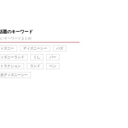
話題のキーワード
熱いキーワードまとめ
ディズニー
ディズニーシー
バズ
ディズニーランド
くし
バー
アトラクション
ランド
ペン
東京ディズニーシー