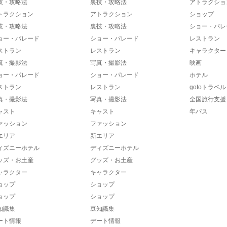
技・攻略法
裏技・攻略法
アトラクショ
トラクション
アトラクション
ショップ
技・攻略法
裏技・攻略法
ショー・パレ
ョー・パレード
ショー・パレード
レストラン
ストラン
レストラン
キャラクター
真・撮影法
写真・撮影法
映画
ョー・パレード
ショー・パレード
ホテル
ストラン
レストラン
gotoトラベル
真・撮影法
写真・撮影法
全国旅行支援
ャスト
キャスト
年パス
ァッション
ファッション
エリア
新エリア
ィズニーホテル
ディズニーホテル
ッズ・お土産
グッズ・お土産
ャラクター
キャラクター
ョップ
ショップ
ョップ
ショップ
知識集
豆知識集
ート情報
デート情報