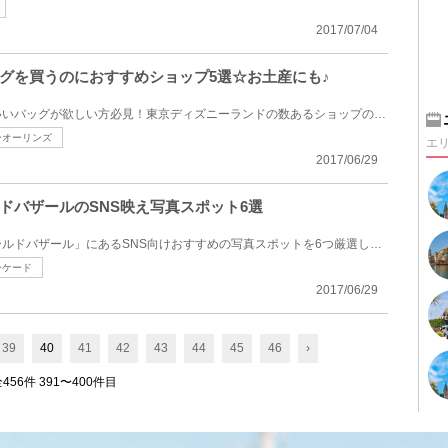
2017/07/04
グを買うのにおすすめショップ5選☆お土産にも♪
東京ディズニーランドでかわいいバッグが欲しい方必見！東京ディズニーランドの数あるショップの中から...
ーオーリンズ
エ
2017/06/29
ドバザールのSNS映え写真スポット6選
東京ディズニーランドの「ワールドバザール」にあるSNS向けおすすめの写真スポットを6つ厳選してご紹介...
ーケード
2017/06/29
39
40
41
42
43
44
45
46
›
456件 391〜400件目