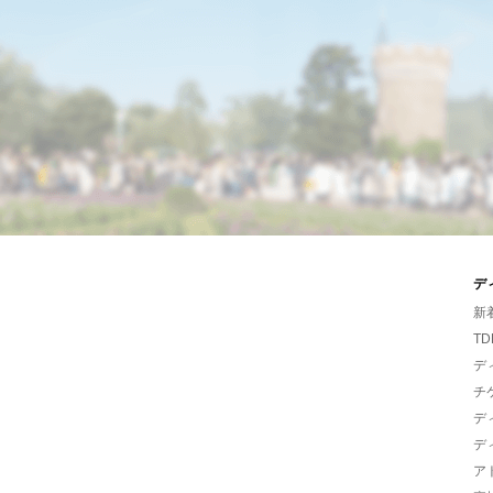
デ
新
TD
デ
チ
デ
デ
ア