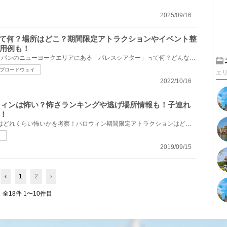
2025/09/16
って何？場所はどこ？期間限定アトラクションやイベント整
用例も！
ユニバーサル・スタジオ・ジャパンのニューヨークエリアにある「パレスシアター」って何？どんな風に使...
ブロードウェイ
エ
2022/10/16
ロウィンは怖い？怖さランキングや逃げ場所情報も！子連れ
！
2019年のユニバのハロウィンはどれくらい怖いかを考察！ハロウィン期間限定アトラクションはどれが一番...
ト
2019/09/15
‹
1
2
›
全18件 1〜10件目