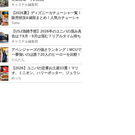
キャステル編集部
【2026夏】ディズニーカチューシャ一覧！
販売状況&値段まとめ！人気カチューシャ
をチェック
Tomo
【USJ混雑予想】2026年のユニバの混み具
合は？8月・9月は混む？リアルタイム待ち
時間アプリも
キャステル編集部
アベンジャーズの強さランキング！MCUで
一番強いのは誰？20人のヒーローを比較！
だんだん
【2026】ユニバの定番お土産33選！マリ
オ、ミニオン、ハリーポッター、ジュラシ
ックパーク、セサミ、SINGなどのグッズ情
めっち
報