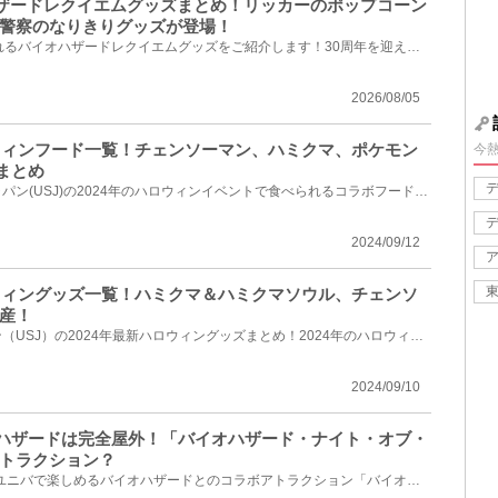
オハザードレクイエムグッズまとめ！リッカーのポップコーン
警察のなりきりグッズが登場！
2026年9月9日(水)から販売されるバイオハザードレクイエムグッズをご紹介します！30周年を迎えた「バイ...
2026/08/05
ロウィンフード一覧！チェンソーマン、ハミクマ、ポケモン
今
まとめ
ユニバーサル・スタジオ・ジャパン(USJ)の2024年のハロウィンイベントで食べられるコラボフードメニュー...
2024/09/12
ロウィングッズ一覧！ハミクマ＆ハミクマソウル、チェンソ
産！
ユニバーサルスタジオジャパン（USJ）の2024年最新ハロウィングッズまとめ！2024年のハロウィングッズが...
2024/09/10
イオハザードは完全屋外！「バイオハザード・ナイト・オブ・
トラクション？
2025年ハロウィンシーズンのユニバで楽しめるバイオハザードとのコラボアトラクション「バイオハザード...