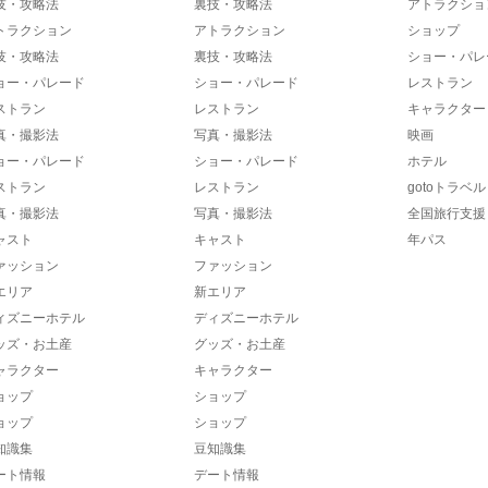
技・攻略法
裏技・攻略法
アトラクショ
トラクション
アトラクション
ショップ
技・攻略法
裏技・攻略法
ショー・パレ
ョー・パレード
ショー・パレード
レストラン
ストラン
レストラン
キャラクター
真・撮影法
写真・撮影法
映画
ョー・パレード
ショー・パレード
ホテル
ストラン
レストラン
gotoトラベル
真・撮影法
写真・撮影法
全国旅行支援
ャスト
キャスト
年パス
ァッション
ファッション
エリア
新エリア
ィズニーホテル
ディズニーホテル
ッズ・お土産
グッズ・お土産
ャラクター
キャラクター
ョップ
ショップ
ョップ
ショップ
知識集
豆知識集
ート情報
デート情報