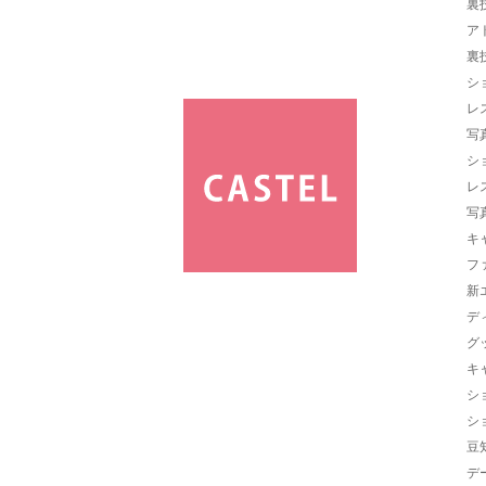
裏
ア
裏
シ
レ
写
シ
レ
写
キ
フ
新
デ
グ
キ
シ
シ
豆
デ