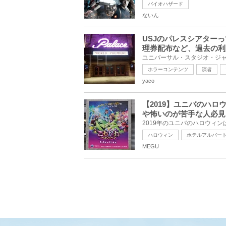
バイオハザード
ないん
USJのパレスシアター
理券配布など、過去の利
ホラーコンテンツ
演者
yaco
【2019】ユニバのハ
や怖いのが苦手な人必見
ハロウィン
ホテルアルバー
MEGU