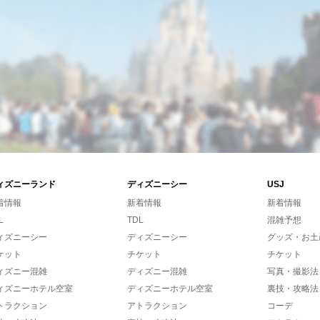
ィズニーランド
ディズニーシー
USJ
着情報
新着情報
新着情報
L
TDL
混雑予想
ィズニーシー
ディズニーシー
グッズ・お土
ケット
チケット
チケット
ィズニー混雑
ディズニー混雑
写真・撮影法
ィズニーホテル空室
ディズニーホテル空室
裏技・攻略法
トラクション
アトラクション
コーデ