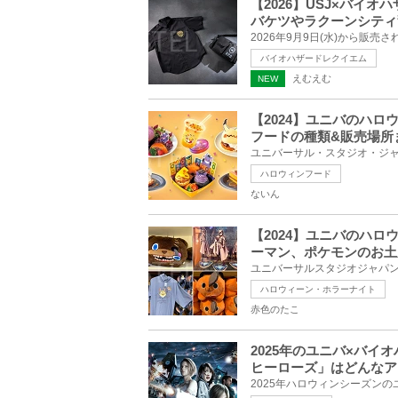
【2026】USJ×バイ
バケツやラクーンシティ
バイオハザードレクイエム
えむえむ
NEW
【2024】ユニバのハ
フードの種類&販売場所
ハロウィンフード
ないん
【2024】ユニバのハ
ーマン、ポケモンのお土
ハロウィーン・ホラーナイト
赤色のたこ
2025年のユニバ×バ
ヒーローズ」はどんなア