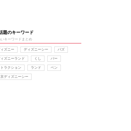
話題のキーワード
熱いキーワードまとめ
ディズニー
ディズニーシー
バズ
ディズニーランド
くし
バー
アトラクション
ランド
ペン
東京ディズニーシー