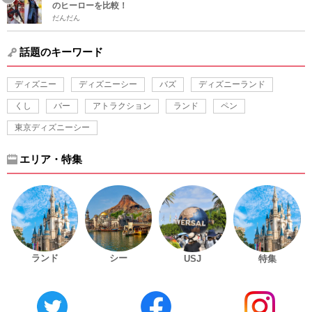
のヒーローを比較！
だんだん
話題のキーワード
ディズニー
ディズニーシー
バズ
ディズニーランド
くし
バー
アトラクション
ランド
ペン
東京ディズニーシー
エリア・特集
ランド
シー
USJ
特集