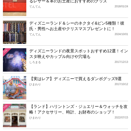
るレザー＆革のお土産におすすめのグッズ
てんてん
2018/01/24
ディズニーランド＆シーのネクタイ&ピン5種類！彼
氏・男性へお土産やクリスマスプレゼントに！
てんてん
2024/10/01
ディズニーランドの夜景スポットおすすめ12選！イン
TDL
スタ映えやカップル向けや穴場も
しろまる
2017/12/13
【実はレア】ディズニーで買えるダンボグッズ9選
ひまわり
2017/10/12
【ランド】ハリントンズ・ジュエリー＆ウォッチを攻
TDL
略！アクセサリー、時計、お財布のショップ！
ひまわり
2022/07/15