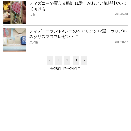
ディズニーで買える時計11選！かわいい腕時計やメン
ズ向けも
なる
2017/09/04
ディズニーランド&シーのペアリング12選！カップル
のクリスマスプレゼントに
二ノ瀬
2017/11/12
‹
1
2
3
›
全28件 17〜24件目