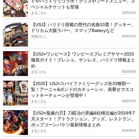
ドやハリドリでコラボ！グッズやフードメニュー、ス
ペシャルチケットも登場
まるこさん
2025/11/11
【USJ】ハリドリ搭載の歴代の名曲10選！グッキー、
ドリカム大阪ラバー、スマップBatteryなど
赤色のたこ
2025/01/12
【USJ×ワンピース】ワンピースプレミアサマー2025
徹底ガイド！プレショ、サンレス、ハリドリ情報まと
め
まるこさん
2025/05/28
【2025】USJ×スパイファミリーグッズ全33種類一
覧！アーニャ&ボンドのカチューシャ、肩乗せマスコ
ットキーチェーンが登場中！
まるこさん
2025/07/07
【USJ×鬼滅の刃】刀鍛冶の里編&柱稽古編が2024年7
月スタート！アトラクション、グッズ、レストラン、
ポップコーンバケツ最新情報まとめ
まるこさん
2024/06/14