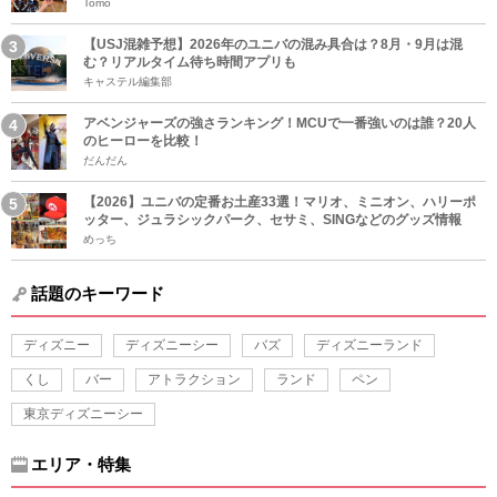
Tomo
【USJ混雑予想】2026年のユニバの混み具合は？8月・9月は混
む？リアルタイム待ち時間アプリも
キャステル編集部
アベンジャーズの強さランキング！MCUで一番強いのは誰？20人
のヒーローを比較！
だんだん
【2026】ユニバの定番お土産33選！マリオ、ミニオン、ハリーポ
ッター、ジュラシックパーク、セサミ、SINGなどのグッズ情報
めっち
話題のキーワード
ディズニー
ディズニーシー
バズ
ディズニーランド
くし
バー
アトラクション
ランド
ペン
東京ディズニーシー
エリア・特集