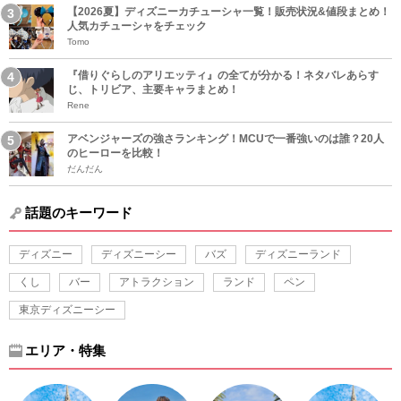
【2026夏】ディズニーカチューシャ一覧！販売状況&値段まとめ！
人気カチューシャをチェック
Tomo
『借りぐらしのアリエッティ』の全てが分かる！ネタバレあらす
じ、トリビア、主要キャラまとめ！
Rene
アベンジャーズの強さランキング！MCUで一番強いのは誰？20人
のヒーローを比較！
だんだん
話題のキーワード
ディズニー
ディズニーシー
バズ
ディズニーランド
くし
バー
アトラクション
ランド
ペン
東京ディズニーシー
エリア・特集