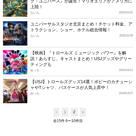
ク・ユニバース』が誕生！マリオエリアがアメリカに
上陸！
ないん
2022/01/31
ユニバーサルスタジオ北京まとめ！チケット料金、ア
トラクション、ショー、ホテル総合情報！
ないん
2025/11/30
【映画】『トロールズ ミュージック パワー』を解
説！あらすじ、キャストまとめ！USJグッズやグリー
ティングも
めっち
2020/10/12
【USJ】トロールズグッズ14選！ポピーのカチューシ
ャやTシャツ、パスケースが人気上昇中！
めっち
2019/12/27
‹
1
2
›
全15件 6〜10件目