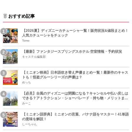
おすすめ記事
【2026夏】ディズニーカチューシャ一覧！販売状況&値段まとめ！
人気カチューシャをチェック
Tomo
【最新】ファンタジースプリングスホテル 空室情報・予約状況
キャステル編集部
【ミニオン映画】日本語吹き替え声優まとめ一覧！最新作のキャス
トも！怪盗グルーシリーズの声優は？
めっち
【必見】台風のディズニーは閉園になる？キャンセルや払い戻しは
できる？アトラクション・ショーパレード・持ち物・メリットまと
め！
みーこ
【ミニオン語辞典】ミニオンの言葉、バナナ語をマスター！41単語
の意味を解説！
しーちゃん