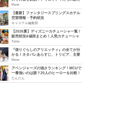
な住処は？翔の病気は治る？
Rene
【最新】ファンタジースプリングスホテル
空室情報・予約状況
キャステル編集部
【2026夏】ディズニーカチューシャ一覧！
販売状況&値段まとめ！人気カチューシャ
をチェック
Tomo
『借りぐらしのアリエッティ』の全てが分
かる！ネタバレあらすじ、トリビア、主要
キャラまとめ！
Rene
アベンジャーズの強さランキング！MCUで
一番強いのは誰？20人のヒーローを比較！
だんだん