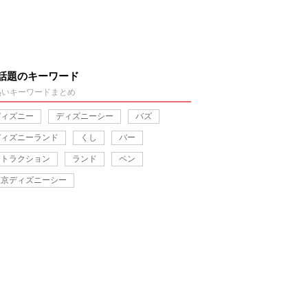
話題のキーワード
熱いキーワードまとめ
ディズニー
ディズニーシー
バズ
ディズニーランド
くし
バー
アトラクション
ランド
ペン
東京ディズニーシー