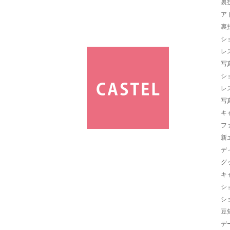
裏
ア
裏
シ
レ
写
シ
レ
写
キ
フ
新
デ
グ
キ
シ
シ
豆
デ