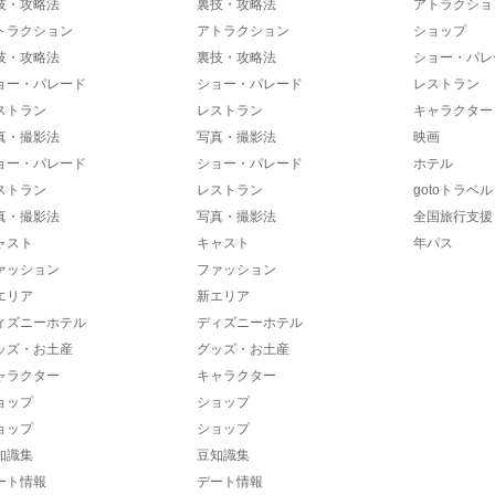
技・攻略法
裏技・攻略法
アトラクショ
トラクション
アトラクション
ショップ
技・攻略法
裏技・攻略法
ショー・パレ
ョー・パレード
ショー・パレード
レストラン
ストラン
レストラン
キャラクター
真・撮影法
写真・撮影法
映画
ョー・パレード
ショー・パレード
ホテル
ストラン
レストラン
gotoトラベル
真・撮影法
写真・撮影法
全国旅行支援
ャスト
キャスト
年パス
ァッション
ファッション
エリア
新エリア
ィズニーホテル
ディズニーホテル
ッズ・お土産
グッズ・お土産
ャラクター
キャラクター
ョップ
ショップ
ョップ
ショップ
知識集
豆知識集
ート情報
デート情報