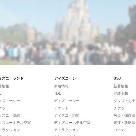
ィズニーランド
ディズニーシー
USJ
着情報
新着情報
新着情報
L
TDL
混雑予想
ィズニーシー
ディズニーシー
グッズ・お土
ケット
チケット
チケット
ィズニー混雑
ディズニー混雑
写真・撮影法
ィズニーホテル空室
ディズニーホテル空室
裏技・攻略法
トラクション
アトラクション
コーデ