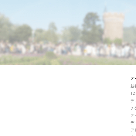
デ
新
TD
デ
チ
デ
デ
ア