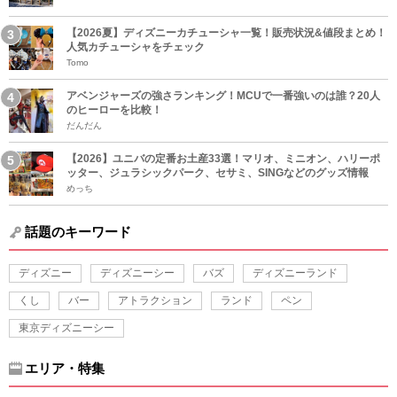
【2026夏】ディズニーカチューシャ一覧！販売状況&値段まとめ！
人気カチューシャをチェック
Tomo
アベンジャーズの強さランキング！MCUで一番強いのは誰？20人
のヒーローを比較！
だんだん
【2026】ユニバの定番お土産33選！マリオ、ミニオン、ハリーポ
ッター、ジュラシックパーク、セサミ、SINGなどのグッズ情報
めっち
話題のキーワード
ディズニー
ディズニーシー
バズ
ディズニーランド
くし
バー
アトラクション
ランド
ペン
東京ディズニーシー
エリア・特集