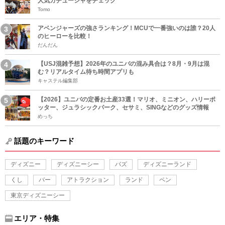
人気カチューシャをチェック
Tomo
アベンジャーズの強さランキング！MCUで一番強いのは誰？20人
のヒーローを比較！
だんだん
【USJ混雑予想】2026年のユニバの混み具合は？8月・9月は混
む？リアルタイム待ち時間アプリも
キャステル編集部
【2026】ユニバの定番お土産33選！マリオ、ミニオン、ハリーポ
ッター、ジュラシックパーク、セサミ、SINGなどのグッズ情報
めっち
話題のキーワード
ディズニー
ディズニーシー
バズ
ディズニーランド
くし
バー
アトラクション
ランド
ペン
東京ディズニーシー
エリア・特集