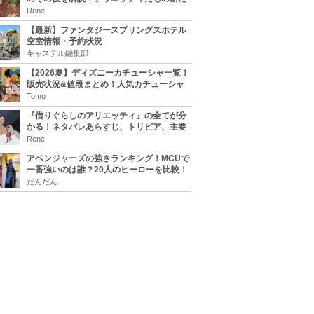
な住処は？翔の病気は治る？
Rene
【最新】ファンタジースプリングスホテル
空室情報・予約状況
キャステル編集部
【2026夏】ディズニーカチューシャ一覧！
販売状況&値段まとめ！人気カチューシャ
をチェック
Tomo
『借りぐらしのアリエッティ』の全てが分
かる！ネタバレあらすじ、トリビア、主要
キャラまとめ！
Rene
アベンジャーズの強さランキング！MCUで
一番強いのは誰？20人のヒーローを比較！
だんだん