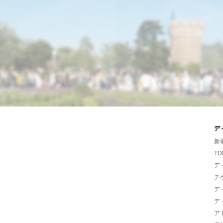
デ
新
TD
デ
チ
デ
デ
ア