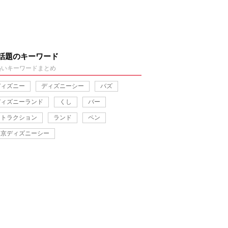
話題のキーワード
熱いキーワードまとめ
ディズニー
ディズニーシー
バズ
ディズニーランド
くし
バー
アトラクション
ランド
ペン
東京ディズニーシー