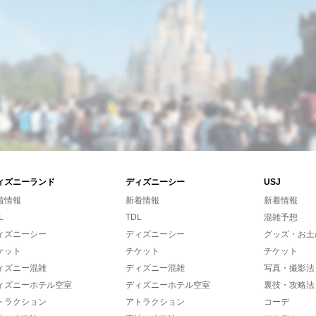
ィズニーランド
ディズニーシー
USJ
着情報
新着情報
新着情報
L
TDL
混雑予想
ィズニーシー
ディズニーシー
グッズ・お土
ケット
チケット
チケット
ィズニー混雑
ディズニー混雑
写真・撮影法
ィズニーホテル空室
ディズニーホテル空室
裏技・攻略法
トラクション
アトラクション
コーデ