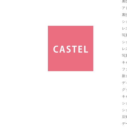
裏
ア
裏
シ
レ
写
シ
レ
写
キ
フ
新
デ
グ
キ
シ
シ
豆
デ