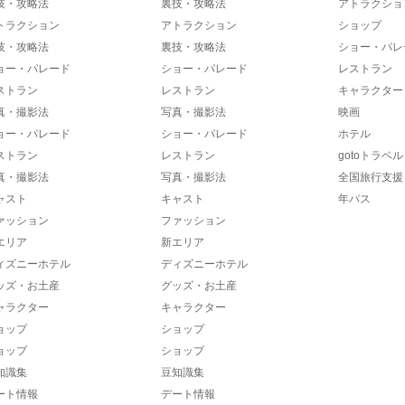
技・攻略法
裏技・攻略法
アトラクショ
トラクション
アトラクション
ショップ
技・攻略法
裏技・攻略法
ショー・パレ
ョー・パレード
ショー・パレード
レストラン
ストラン
レストラン
キャラクター
真・撮影法
写真・撮影法
映画
ョー・パレード
ショー・パレード
ホテル
ストラン
レストラン
gotoトラベル
真・撮影法
写真・撮影法
全国旅行支援
ャスト
キャスト
年パス
ァッション
ファッション
エリア
新エリア
ィズニーホテル
ディズニーホテル
ッズ・お土産
グッズ・お土産
ャラクター
キャラクター
ョップ
ショップ
ョップ
ショップ
知識集
豆知識集
ート情報
デート情報