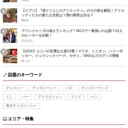
【ジブリ】『借りぐらしのアリエッティ』のその後を解説！アリエ
ッティたちの新たな住処は？翔の病気は治る？
Rene
アベンジャーズの強さランキング！MCUで一番強いのは誰？20人
のヒーローを比較！
だんだん
【2026】ユニバの定番お土産33選！マリオ、ミニオン、ハリーポ
ッター、ジュラシックパーク、セサミ、SINGなどのグッズ情報
めっち
話題のキーワード
ディズニー
ディズニーシー
バズ
ディズニーランド
くし
バー
アトラクション
ランド
ペン
東京ディズニーシー
エリア・特集