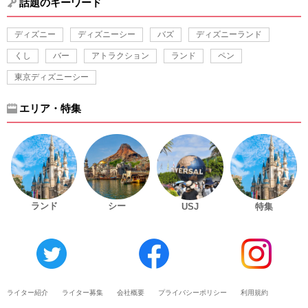
話題のキーワード
ディズニー
ディズニーシー
バズ
ディズニーランド
くし
バー
アトラクション
ランド
ペン
東京ディズニーシー
エリア・特集
ランド
シー
USJ
特集
ライター紹介
ライター募集
会社概要
プライバシーポリシー
利用規約