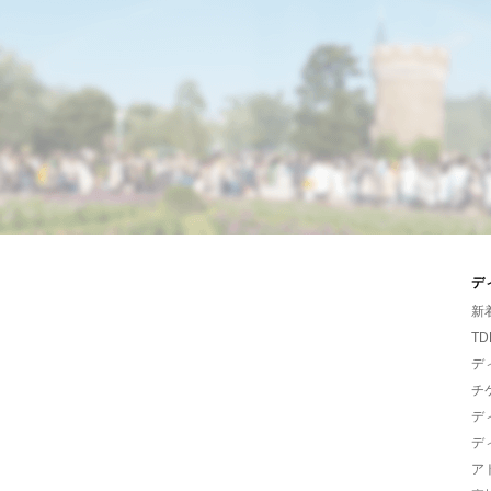
デ
新
TD
デ
チ
デ
デ
ア