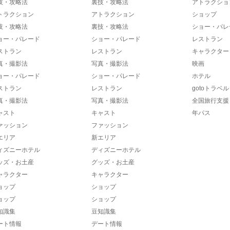
技・攻略法
裏技・攻略法
アトラクショ
トラクション
アトラクション
ショップ
技・攻略法
裏技・攻略法
ショー・パレ
ョー・パレード
ショー・パレード
レストラン
ストラン
レストラン
キャラクター
真・撮影法
写真・撮影法
映画
ョー・パレード
ショー・パレード
ホテル
ストラン
レストラン
gotoトラベル
真・撮影法
写真・撮影法
全国旅行支援
ャスト
キャスト
年パス
ァッション
ファッション
エリア
新エリア
ィズニーホテル
ディズニーホテル
ッズ・お土産
グッズ・お土産
ャラクター
キャラクター
ョップ
ショップ
ョップ
ショップ
知識集
豆知識集
ート情報
デート情報