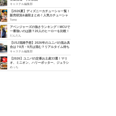
キャステル編集部
【2026夏】ディズニーカチューシャ一覧！
販売状況&値段まとめ！人気カチューシャ
をチェック
Tomo
アベンジャーズの強さランキング！MCUで
一番強いのは誰？20人のヒーローを比較！
だんだん
【USJ混雑予想】2026年のユニバの混み具
合は？8月・9月は混む？リアルタイム待ち
時間アプリも
キャステル編集部
【2026】ユニバの定番お土産33選！マリ
オ、ミニオン、ハリーポッター、ジュラシ
ックパーク、セサミ、SINGなどのグッズ情
めっち
報