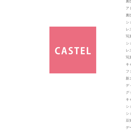
裏
ア
裏
シ
レ
写
シ
レ
写
キ
フ
新
デ
グ
キ
シ
シ
豆
デ