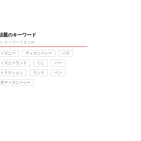
話題のキーワード
熱いキーワードまとめ
ディズニー
ディズニーシー
バズ
ディズニーランド
くし
バー
アトラクション
ランド
ペン
東京ディズニーシー