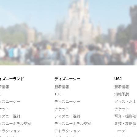
ィズニーランド
ディズニーシー
USJ
着情報
新着情報
新着情報
L
TDL
混雑予想
ィズニーシー
ディズニーシー
グッズ・お土
ケット
チケット
チケット
ィズニー混雑
ディズニー混雑
写真・撮影法
ィズニーホテル空室
ディズニーホテル空室
裏技・攻略法
トラクション
アトラクション
コーデ