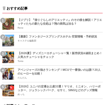
おすすめ記事
【ジブリ】『借りぐらしのアリエッティ』のその後を解説！アリエ
ッティたちの新たな住処は？翔の病気は治る？
Rene
【最新】ファンタジースプリングスホテル 空室情報・予約状況
キャステル編集部
【2026夏】ディズニーカチューシャ一覧！販売状況&値段まとめ！
人気カチューシャをチェック
Tomo
アベンジャーズの強さランキング！MCUで一番強いのは誰？20人
のヒーローを比較！
だんだん
【2026】ユニバの定番お土産33選！マリオ、ミニオン、ハリーポ
ッター、ジュラシックパーク、セサミ、SINGなどのグッズ情報
めっち