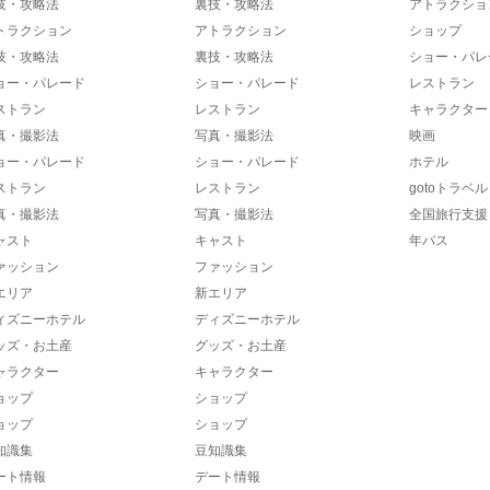
技・攻略法
裏技・攻略法
アトラクショ
トラクション
アトラクション
ショップ
技・攻略法
裏技・攻略法
ショー・パレ
ョー・パレード
ショー・パレード
レストラン
ストラン
レストラン
キャラクター
真・撮影法
写真・撮影法
映画
ョー・パレード
ショー・パレード
ホテル
ストラン
レストラン
gotoトラベル
真・撮影法
写真・撮影法
全国旅行支援
ャスト
キャスト
年パス
ァッション
ファッション
エリア
新エリア
ィズニーホテル
ディズニーホテル
ッズ・お土産
グッズ・お土産
ャラクター
キャラクター
ョップ
ショップ
ョップ
ショップ
知識集
豆知識集
ート情報
デート情報