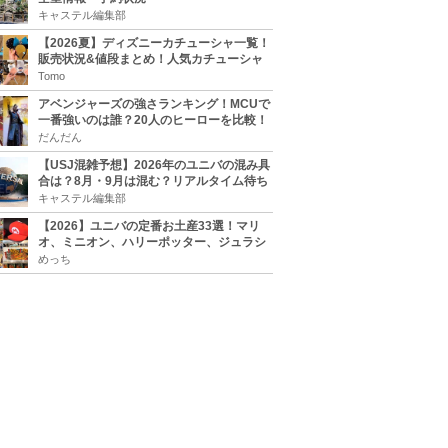
キャステル編集部
【2026夏】ディズニーカチューシャ一覧！
販売状況&値段まとめ！人気カチューシャ
をチェック
Tomo
アベンジャーズの強さランキング！MCUで
一番強いのは誰？20人のヒーローを比較！
だんだん
【USJ混雑予想】2026年のユニバの混み具
合は？8月・9月は混む？リアルタイム待ち
時間アプリも
キャステル編集部
【2026】ユニバの定番お土産33選！マリ
オ、ミニオン、ハリーポッター、ジュラシ
ックパーク、セサミ、SINGなどのグッズ情
めっち
報