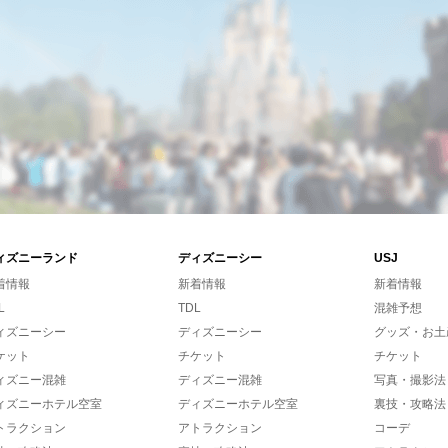
ィズニーランド
ディズニーシー
USJ
着情報
新着情報
新着情報
L
TDL
混雑予想
ィズニーシー
ディズニーシー
グッズ・お土
ケット
チケット
チケット
ィズニー混雑
ディズニー混雑
写真・撮影法
ィズニーホテル空室
ディズニーホテル空室
裏技・攻略法
トラクション
アトラクション
コーデ