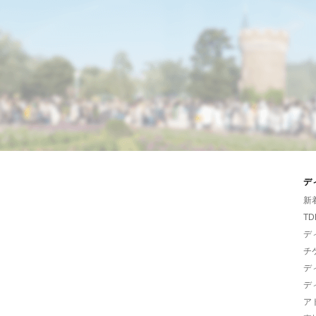
デ
新
TD
デ
チ
デ
デ
ア