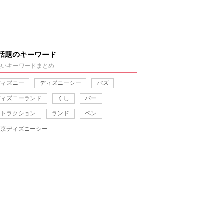
話題のキーワード
熱いキーワードまとめ
ディズニー
ディズニーシー
バズ
ディズニーランド
くし
バー
アトラクション
ランド
ペン
東京ディズニーシー