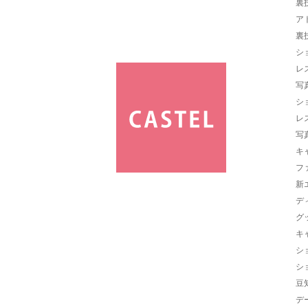
裏
ア
裏
シ
レ
写
シ
レ
写
キ
フ
新
デ
グ
キ
シ
シ
豆
デ