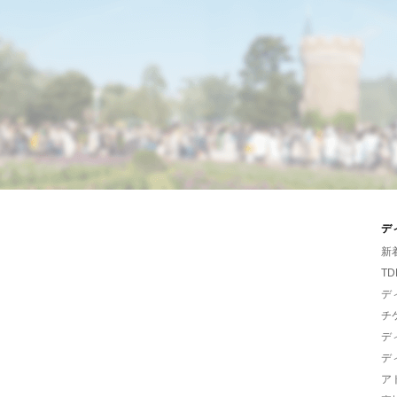
デ
新
TD
デ
チ
デ
デ
ア