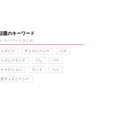
話題のキーワード
熱いキーワードまとめ
ディズニー
ディズニーシー
バズ
ディズニーランド
くし
バー
アトラクション
ランド
ペン
東京ディズニーシー