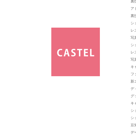
裏
ア
裏
シ
レ
写
シ
レ
写
キ
フ
新
デ
グ
キ
シ
シ
豆
デ