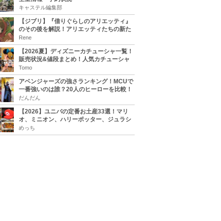
キャステル編集部
【ジブリ】『借りぐらしのアリエッティ』
のその後を解説！アリエッティたちの新た
な住処は？翔の病気は治る？
Rene
【2026夏】ディズニーカチューシャ一覧！
販売状況&値段まとめ！人気カチューシャ
をチェック
Tomo
アベンジャーズの強さランキング！MCUで
一番強いのは誰？20人のヒーローを比較！
だんだん
【2026】ユニバの定番お土産33選！マリ
オ、ミニオン、ハリーポッター、ジュラシ
ックパーク、セサミ、SINGなどのグッズ情
めっち
報