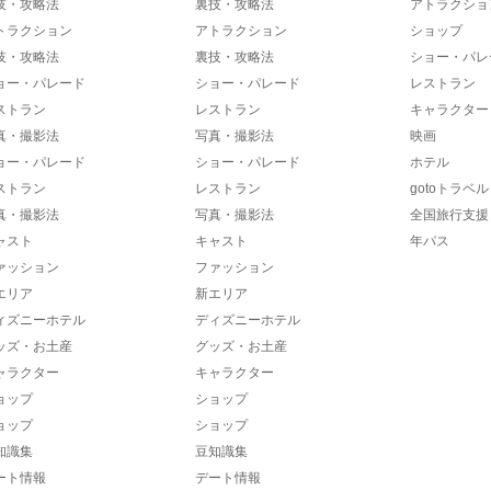
技・攻略法
裏技・攻略法
アトラクショ
トラクション
アトラクション
ショップ
技・攻略法
裏技・攻略法
ショー・パレ
ョー・パレード
ショー・パレード
レストラン
ストラン
レストラン
キャラクター
真・撮影法
写真・撮影法
映画
ョー・パレード
ショー・パレード
ホテル
ストラン
レストラン
gotoトラベル
真・撮影法
写真・撮影法
全国旅行支援
ャスト
キャスト
年パス
ァッション
ファッション
エリア
新エリア
ィズニーホテル
ディズニーホテル
ッズ・お土産
グッズ・お土産
ャラクター
キャラクター
ョップ
ショップ
ョップ
ショップ
知識集
豆知識集
ート情報
デート情報