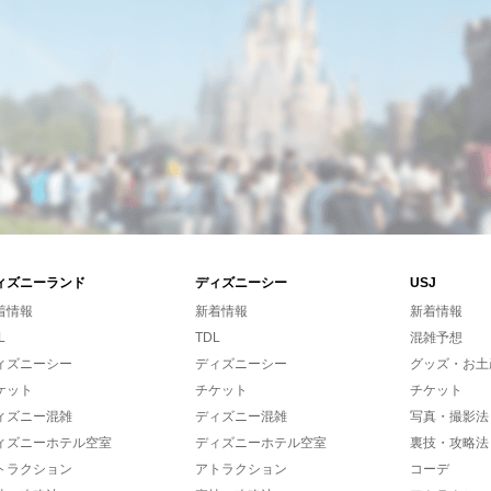
ィズニーランド
ディズニーシー
USJ
着情報
新着情報
新着情報
L
TDL
混雑予想
ィズニーシー
ディズニーシー
グッズ・お土
ケット
チケット
チケット
ィズニー混雑
ディズニー混雑
写真・撮影法
ィズニーホテル空室
ディズニーホテル空室
裏技・攻略法
トラクション
アトラクション
コーデ