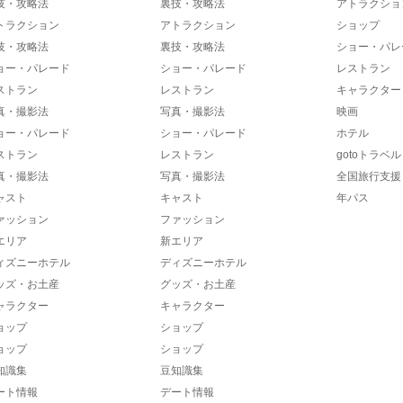
技・攻略法
裏技・攻略法
アトラクショ
トラクション
アトラクション
ショップ
技・攻略法
裏技・攻略法
ショー・パレ
ョー・パレード
ショー・パレード
レストラン
ストラン
レストラン
キャラクター
真・撮影法
写真・撮影法
映画
ョー・パレード
ショー・パレード
ホテル
ストラン
レストラン
gotoトラベル
真・撮影法
写真・撮影法
全国旅行支援
ャスト
キャスト
年パス
ァッション
ファッション
エリア
新エリア
ィズニーホテル
ディズニーホテル
ッズ・お土産
グッズ・お土産
ャラクター
キャラクター
ョップ
ショップ
ョップ
ショップ
知識集
豆知識集
ート情報
デート情報