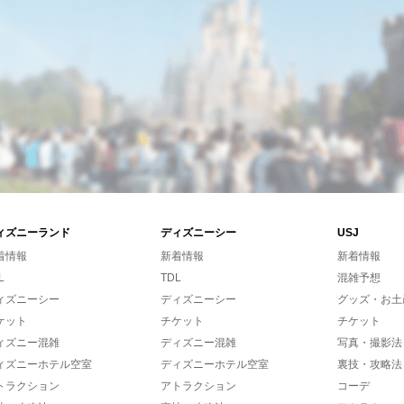
ィズニーランド
ディズニーシー
USJ
着情報
新着情報
新着情報
L
TDL
混雑予想
ィズニーシー
ディズニーシー
グッズ・お土
ケット
チケット
チケット
ィズニー混雑
ディズニー混雑
写真・撮影法
ィズニーホテル空室
ディズニーホテル空室
裏技・攻略法
トラクション
アトラクション
コーデ