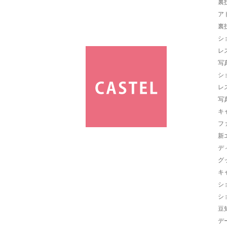
裏
ア
裏
シ
レ
写
シ
レ
写
キ
フ
新
デ
グ
キ
シ
シ
豆
デ