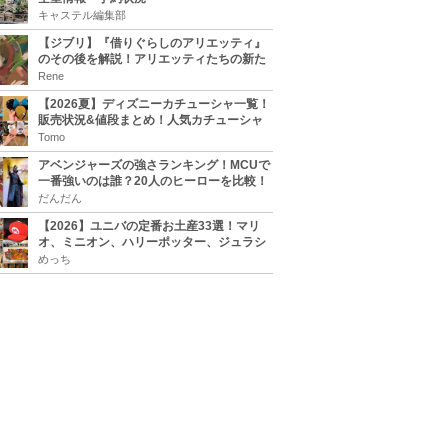
キャステル編集部
【ジブリ】『借りぐらしのアリエッティ』
のその後を解説！アリエッティたちの新た
な住処は？翔の病気は治る？
Rene
【2026夏】ディズニーカチューシャ一覧！
販売状況&値段まとめ！人気カチューシャ
をチェック
Tomo
アベンジャーズの強さランキング！MCUで
一番強いのは誰？20人のヒーローを比較！
だんだん
【2026】ユニバの定番お土産33選！マリ
オ、ミニオン、ハリーポッター、ジュラシ
ックパーク、セサミ、SINGなどのグッズ情
めっち
報