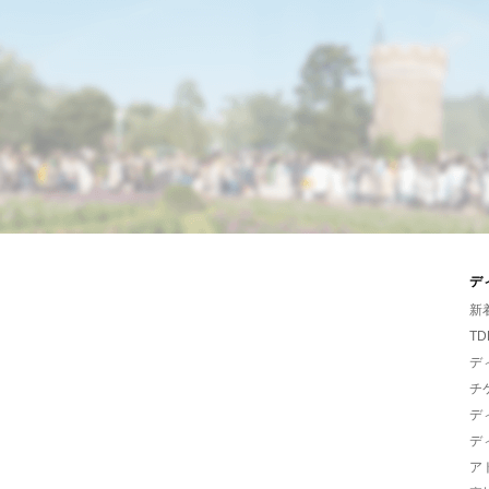
デ
新
TD
デ
チ
デ
デ
ア