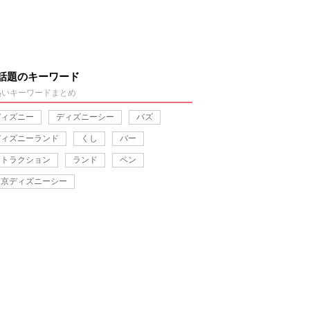
話題のキーワード
熱いキーワードまとめ
ディズニー
ディズニーシー
バズ
ディズニーランド
くし
バー
アトラクション
ランド
ペン
東京ディズニーシー