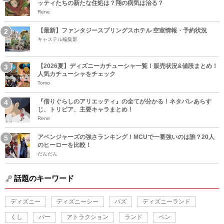
ッティたちの新たな住処は？翔の病気は治る？
Rene
【最新】ファンタジースプリングスホテル 空室情報・予約状況
キャステル編集部
【2026夏】ディズニーカチューシャ一覧！販売状況&値段まとめ！
人気カチューシャをチェック
Tomo
『借りぐらしのアリエッティ』の全てが分かる！ネタバレあらす
じ、トリビア、主要キャラまとめ！
Rene
アベンジャーズの強さランキング！MCUで一番強いのは誰？20人
のヒーローを比較！
だんだん
話題のキーワード
ディズニー
ディズニーシー
バズ
ディズニーランド
くし
バー
アトラクション
ランド
ペン