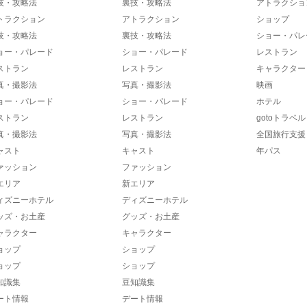
技・攻略法
裏技・攻略法
アトラクショ
トラクション
アトラクション
ショップ
技・攻略法
裏技・攻略法
ショー・パレ
ョー・パレード
ショー・パレード
レストラン
ストラン
レストラン
キャラクター
真・撮影法
写真・撮影法
映画
ョー・パレード
ショー・パレード
ホテル
ストラン
レストラン
gotoトラベル
真・撮影法
写真・撮影法
全国旅行支援
ャスト
キャスト
年パス
ァッション
ファッション
エリア
新エリア
ィズニーホテル
ディズニーホテル
ッズ・お土産
グッズ・お土産
ャラクター
キャラクター
ョップ
ショップ
ョップ
ショップ
知識集
豆知識集
ート情報
デート情報