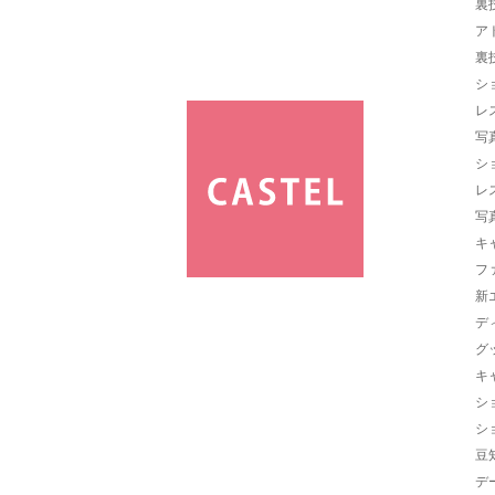
裏
ア
裏
シ
レ
写
シ
レ
写
キ
フ
新
デ
グ
キ
シ
シ
豆
デ