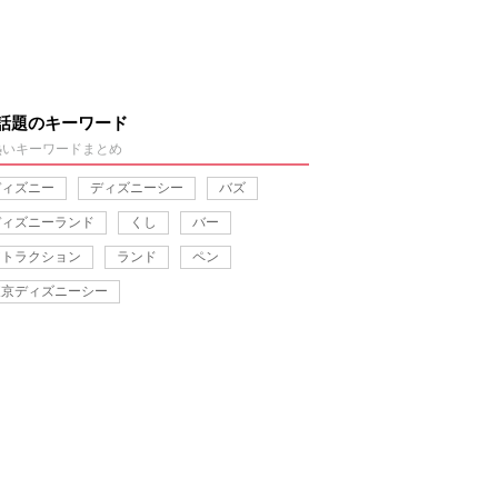
話題のキーワード
熱いキーワードまとめ
ディズニー
ディズニーシー
バズ
ディズニーランド
くし
バー
アトラクション
ランド
ペン
東京ディズニーシー