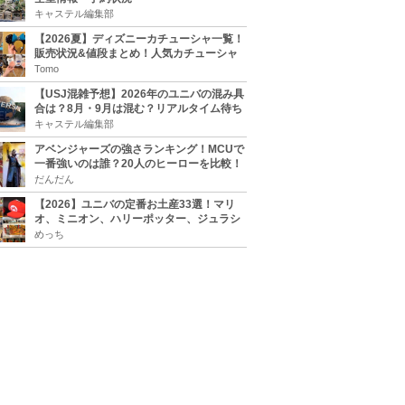
キャステル編集部
【2026夏】ディズニーカチューシャ一覧！
販売状況&値段まとめ！人気カチューシャ
をチェック
Tomo
【USJ混雑予想】2026年のユニバの混み具
合は？8月・9月は混む？リアルタイム待ち
時間アプリも
キャステル編集部
アベンジャーズの強さランキング！MCUで
一番強いのは誰？20人のヒーローを比較！
だんだん
【2026】ユニバの定番お土産33選！マリ
オ、ミニオン、ハリーポッター、ジュラシ
ックパーク、セサミ、SINGなどのグッズ情
めっち
報