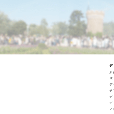
デ
新
TD
デ
チ
デ
デ
ア