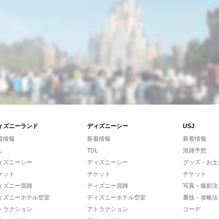
ィズニーランド
ディズニーシー
USJ
着情報
新着情報
新着情報
L
TDL
混雑予想
ィズニーシー
ディズニーシー
グッズ・お土
ケット
チケット
チケット
ィズニー混雑
ディズニー混雑
写真・撮影法
ィズニーホテル空室
ディズニーホテル空室
裏技・攻略法
トラクション
アトラクション
コーデ