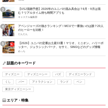
【USJ混雑予想】2026年のユニバの混み具合は？8月・9月は混
む？リアルタイム待ち時間アプリも
キャステル編集部
アベンジャーズの強さランキング！MCUで一番強いのは誰？20人
のヒーローを比較！
だんだん
【2026】ユニバの定番お土産33選！マリオ、ミニオン、ハリーポ
ッター、ジュラシックパーク、セサミ、SINGなどのグッズ情報
めっち
話題のキーワード
ディズニー
ディズニーシー
バズ
ディズニーランド
くし
バー
アトラクション
ランド
ペン
東京ディズニーシー
エリア・特集