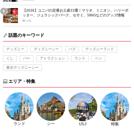
【2026】ユニバの定番お土産33選！マリオ、ミニオン、ハリーポ
ッター、ジュラシックパーク、セサミ、SINGなどのグッズ情報
めっち
話題のキーワード
ディズニー
ディズニーシー
バズ
ディズニーランド
くし
バー
アトラクション
ランド
ペン
東京ディズニーシー
エリア・特集
ランド
シー
USJ
特集