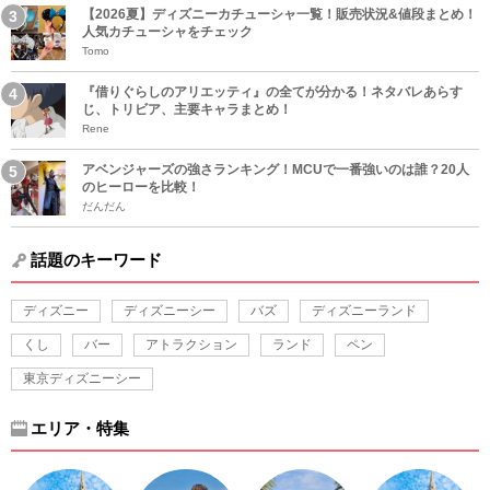
【2026夏】ディズニーカチューシャ一覧！販売状況&値段まとめ！
人気カチューシャをチェック
Tomo
『借りぐらしのアリエッティ』の全てが分かる！ネタバレあらす
じ、トリビア、主要キャラまとめ！
Rene
アベンジャーズの強さランキング！MCUで一番強いのは誰？20人
のヒーローを比較！
だんだん
話題のキーワード
ディズニー
ディズニーシー
バズ
ディズニーランド
くし
バー
アトラクション
ランド
ペン
東京ディズニーシー
エリア・特集