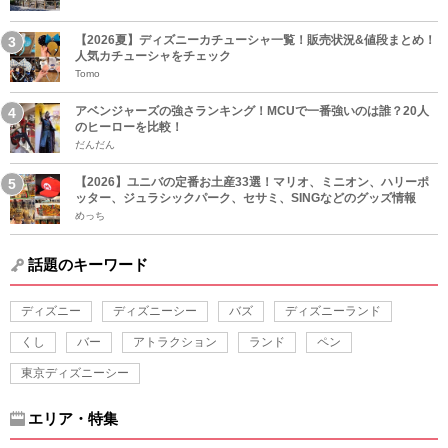
【2026夏】ディズニーカチューシャ一覧！販売状況&値段まとめ！
人気カチューシャをチェック
Tomo
アベンジャーズの強さランキング！MCUで一番強いのは誰？20人
のヒーローを比較！
だんだん
【2026】ユニバの定番お土産33選！マリオ、ミニオン、ハリーポ
ッター、ジュラシックパーク、セサミ、SINGなどのグッズ情報
めっち
話題のキーワード
ディズニー
ディズニーシー
バズ
ディズニーランド
くし
バー
アトラクション
ランド
ペン
東京ディズニーシー
エリア・特集