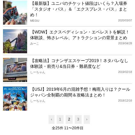
【最新版】ユニバのチケット値段はいくら？入場券
「スタジオ・パス」＆「エクスプレス・パス」まと
め！
MEGU
2020/03/07
【WDW】エクスペディション・エベレストを解説！
体験談、怖さレベル、アトラクションの背景まとめ
みーこ
2019/04/28
【攻略法】コナンザエスケープ2019！ネタバレなし
体験談・前売り&当日券・難易度など
しーちゃん
2019/02/18
【USJ】2019年6月の混雑予想！梅雨入りは？クール
ジャパン全制覇の期間＆攻略法まとめ！
しーちゃん
2018/12/16
‹
1
2
3
›
全25件 11〜20件目