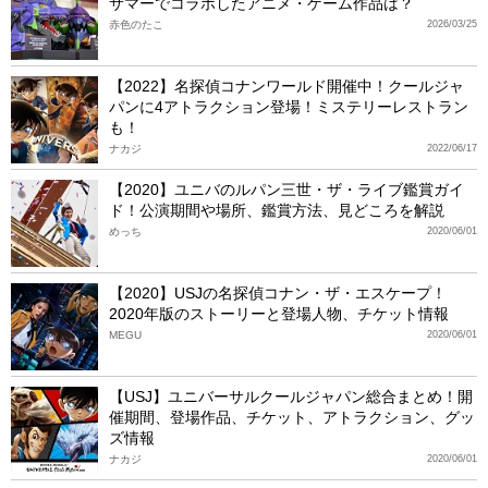
サマーでコラボしたアニメ・ゲーム作品は？
赤色のたこ
2026/03/25
【2022】名探偵コナンワールド開催中！クールジャ
パンに4アトラクション登場！ミステリーレストラン
も！
ナカジ
2022/06/17
【2020】ユニバのルパン三世・ザ・ライブ鑑賞ガイ
ド！公演期間や場所、鑑賞方法、見どころを解説
めっち
2020/06/01
【2020】USJの名探偵コナン・ザ・エスケープ！
2020年版のストーリーと登場人物、チケット情報
MEGU
2020/06/01
【USJ】ユニバーサルクールジャパン総合まとめ！開
催期間、登場作品、チケット、アトラクション、グッ
ズ情報
ナカジ
2020/06/01