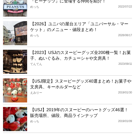
『ピーナッツ』に登場する仲間を紹介！
めっち
2022/07/22
【2026】ユニバの屋台エリア「ユニバーサル・マー
ケット」のメニュー・値段まとめ！
めっち
2026/06/17
【2023】USJのスヌーピーグッズ全200種一覧！お菓
子、ぬいぐるみ、カチューシャや文房具！
てんてん
2023/09/11
【USJ限定】スヌーピーグッズ40選まとめ！お菓子や
文房具、キーホルダーなど
えみりー
2019/01/30
【USJ】2019年のスヌーピーのハートグッズ46選！
販売場所、値段、商品ラインナップ
めっち
2019/01/09