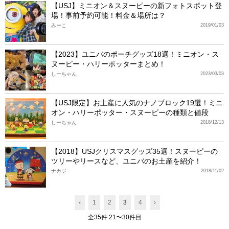
【USJ】ミニオン＆スヌーピーの新フォトスポット登
場！事前予約可能！料金＆場所は？
みーこ
2019/01/03
【2023】ユニバのポーチグッズ18選！ミニオン・ス
ヌーピー・ハリーポッターまとめ！
しーちゃん
2023/03/03
【USJ限定】お土産に人気のナノブロック19選！ミニ
オン・ハリーポッター・スヌーピーの種類と値段
しーちゃん
2018/12/13
【2018】USJクリスマスグッズ35選！スヌーピーの
ツリーやリースなど、ユニバのお土産を紹介！
ナカジ
2018/11/02
‹
1
2
3
4
›
全35件 21〜30件目