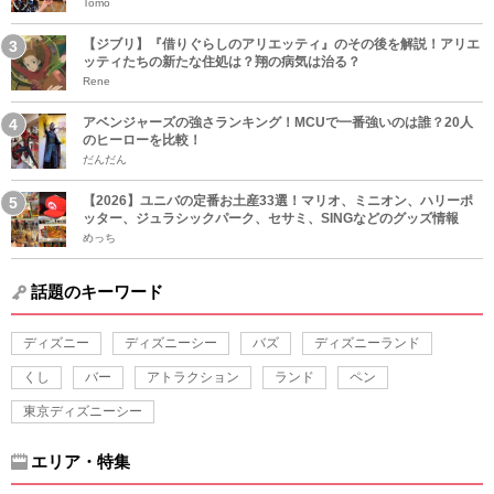
Tomo
【ジブリ】『借りぐらしのアリエッティ』のその後を解説！アリエ
ッティたちの新たな住処は？翔の病気は治る？
Rene
アベンジャーズの強さランキング！MCUで一番強いのは誰？20人
のヒーローを比較！
だんだん
【2026】ユニバの定番お土産33選！マリオ、ミニオン、ハリーポ
ッター、ジュラシックパーク、セサミ、SINGなどのグッズ情報
めっち
話題のキーワード
ディズニー
ディズニーシー
バズ
ディズニーランド
くし
バー
アトラクション
ランド
ペン
東京ディズニーシー
エリア・特集