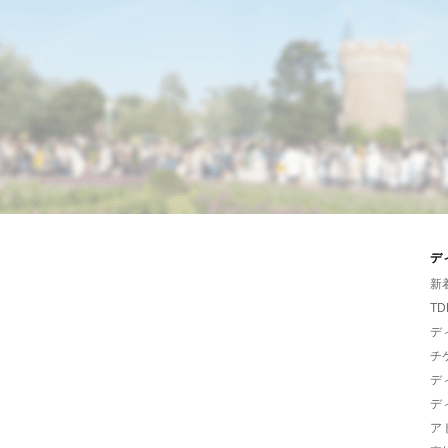
デ
新
TD
デ
チ
デ
デ
ア