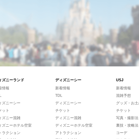
ィズニーランド
ディズニーシー
USJ
着情報
新着情報
新着情報
L
TDL
混雑予想
ィズニーシー
ディズニーシー
グッズ・お土
ケット
チケット
チケット
ィズニー混雑
ディズニー混雑
写真・撮影法
ィズニーホテル空室
ディズニーホテル空室
裏技・攻略法
トラクション
アトラクション
コーデ