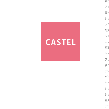
裏
ア
裏
シ
レ
写
シ
レ
写
キ
フ
新
デ
グ
キ
シ
シ
豆
デ