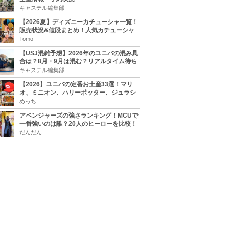
キャステル編集部
【2026夏】ディズニーカチューシャ一覧！
販売状況&値段まとめ！人気カチューシャ
をチェック
Tomo
【USJ混雑予想】2026年のユニバの混み具
合は？8月・9月は混む？リアルタイム待ち
時間アプリも
キャステル編集部
【2026】ユニバの定番お土産33選！マリ
オ、ミニオン、ハリーポッター、ジュラシ
ックパーク、セサミ、SINGなどのグッズ情
めっち
報
アベンジャーズの強さランキング！MCUで
一番強いのは誰？20人のヒーローを比較！
だんだん