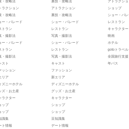
技・攻略法
裏技・攻略法
アトラクショ
トラクション
アトラクション
ショップ
技・攻略法
裏技・攻略法
ショー・パレ
ョー・パレード
ショー・パレード
レストラン
ストラン
レストラン
キャラクター
真・撮影法
写真・撮影法
映画
ョー・パレード
ショー・パレード
ホテル
ストラン
レストラン
gotoトラベル
真・撮影法
写真・撮影法
全国旅行支援
ャスト
キャスト
年パス
ァッション
ファッション
エリア
新エリア
ィズニーホテル
ディズニーホテル
ッズ・お土産
グッズ・お土産
ャラクター
キャラクター
ョップ
ショップ
ョップ
ショップ
知識集
豆知識集
ート情報
デート情報