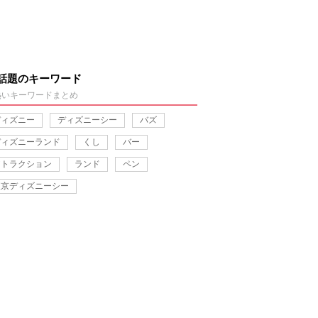
話題のキーワード
熱いキーワードまとめ
ディズニー
ディズニーシー
バズ
ディズニーランド
くし
バー
アトラクション
ランド
ペン
東京ディズニーシー