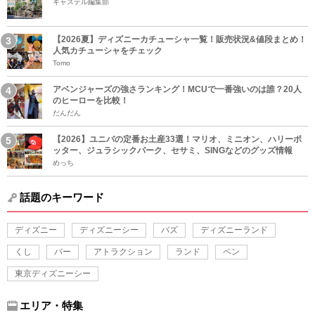
キャステル編集部
【2026夏】ディズニーカチューシャ一覧！販売状況&値段まとめ！
人気カチューシャをチェック
Tomo
アベンジャーズの強さランキング！MCUで一番強いのは誰？20人
のヒーローを比較！
だんだん
【2026】ユニバの定番お土産33選！マリオ、ミニオン、ハリーポ
ッター、ジュラシックパーク、セサミ、SINGなどのグッズ情報
めっち
話題のキーワード
ディズニー
ディズニーシー
バズ
ディズニーランド
くし
バー
アトラクション
ランド
ペン
東京ディズニーシー
エリア・特集