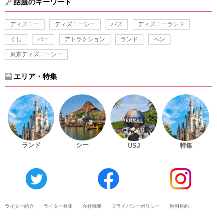
話題のキーワード
ディズニー
ディズニーシー
バズ
ディズニーランド
くし
バー
アトラクション
ランド
ペン
東京ディズニーシー
エリア・特集
ランド
シー
USJ
特集
ライター紹介
ライター募集
会社概要
プライバシーポリシー
利用規約