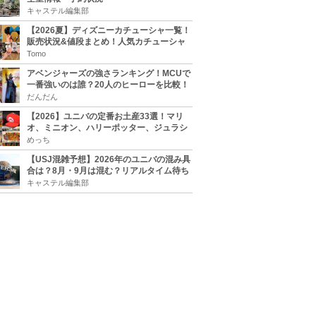
キャステル編集部
【2026夏】ディズニーカチューシャ一覧！
販売状況&値段まとめ！人気カチューシャ
をチェック
Tomo
アベンジャーズの強さランキング！MCUで
一番強いのは誰？20人のヒーローを比較！
だんだん
【2026】ユニバの定番お土産33選！マリ
オ、ミニオン、ハリーポッター、ジュラシ
ックパーク、セサミ、SINGなどのグッズ情
めっち
報
【USJ混雑予想】2026年のユニバの混み具
合は？8月・9月は混む？リアルタイム待ち
時間アプリも
キャステル編集部