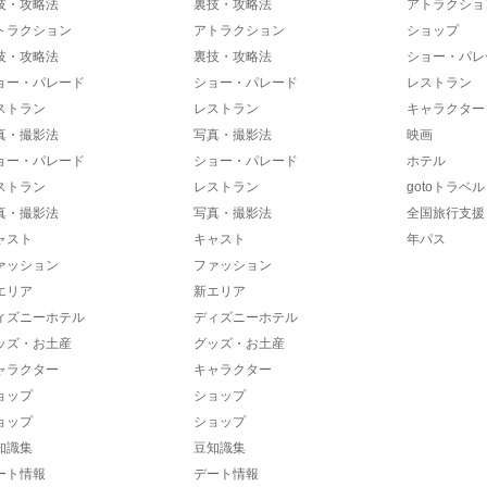
技・攻略法
裏技・攻略法
アトラクショ
トラクション
アトラクション
ショップ
技・攻略法
裏技・攻略法
ショー・パレ
ョー・パレード
ショー・パレード
レストラン
ストラン
レストラン
キャラクター
真・撮影法
写真・撮影法
映画
ョー・パレード
ショー・パレード
ホテル
ストラン
レストラン
gotoトラベル
真・撮影法
写真・撮影法
全国旅行支援
ャスト
キャスト
年パス
ァッション
ファッション
エリア
新エリア
ィズニーホテル
ディズニーホテル
ッズ・お土産
グッズ・お土産
ャラクター
キャラクター
ョップ
ショップ
ョップ
ショップ
知識集
豆知識集
ート情報
デート情報