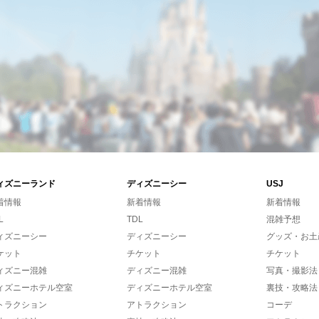
ィズニーランド
ディズニーシー
USJ
着情報
新着情報
新着情報
L
TDL
混雑予想
ィズニーシー
ディズニーシー
グッズ・お土
ケット
チケット
チケット
ィズニー混雑
ディズニー混雑
写真・撮影法
ィズニーホテル空室
ディズニーホテル空室
裏技・攻略法
トラクション
アトラクション
コーデ