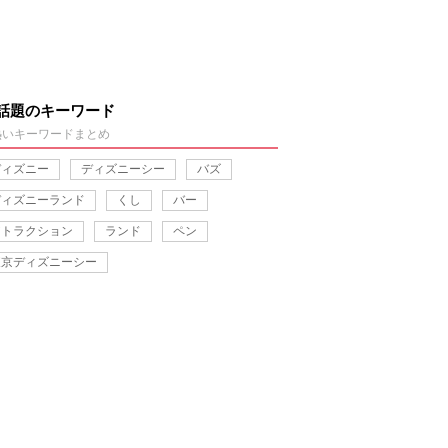
話題のキーワード
熱いキーワードまとめ
ディズニー
ディズニーシー
バズ
ディズニーランド
くし
バー
アトラクション
ランド
ペン
東京ディズニーシー