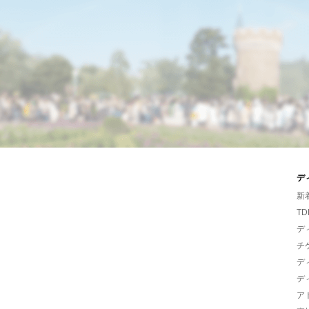
デ
新
TD
デ
チ
デ
デ
ア