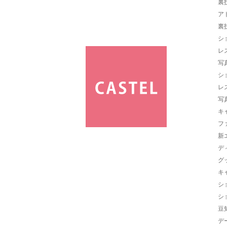
裏
ア
裏
シ
レ
写
シ
レ
写
キ
フ
新
デ
グ
キ
シ
シ
豆
デ