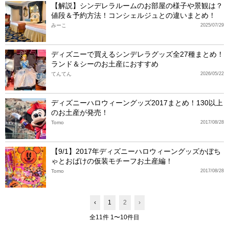
【解説】シンデレラルームのお部屋の様子や景観は？
値段＆予約方法！コンシェルジュとの違いまとめ！
みーこ
2025/07/29
ディズニーで買えるシンデレラグッズ全27種まとめ！
ランド＆シーのお土産におすすめ
てんてん
2026/05/22
ディズニーハロウィーングッズ2017まとめ！130以上
のお土産が発売！
Tomo
2017/08/28
【9/1】2017年ディズニーハロウィーングッズかぼち
ゃとおばけの仮装モチーフお土産編！
Tomo
2017/08/28
‹
1
2
›
全11件 1〜10件目