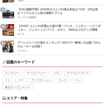
Tomo
【USJ混雑予想】2026年のユニバの混み具合は？8月・9月は混
む？リアルタイム待ち時間アプリも
キャステル編集部
【2026】ユニバの定番お土産33選！マリオ、ミニオン、ハリーポ
ッター、ジュラシックパーク、セサミ、SINGなどのグッズ情報
めっち
アベンジャーズの強さランキング！MCUで一番強いのは誰？20人
のヒーローを比較！
だんだん
話題のキーワード
ディズニー
ディズニーシー
バズ
ディズニーランド
くし
バー
アトラクション
ランド
ペン
東京ディズニーシー
エリア・特集