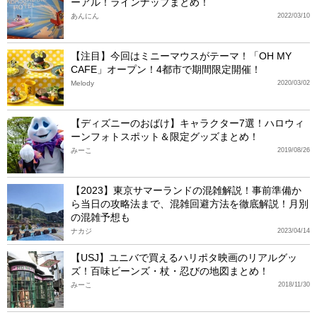
ーアル！ラインナップまとめ！
あんにん
2022/03/10
【注目】今回はミニーマウスがテーマ！「OH MY
CAFE」オープン！4都市で期間限定開催！
Melody
2020/03/02
【ディズニーのおばけ】キャラクター7選！ハロウィ
ーンフォトスポット＆限定グッズまとめ！
みーこ
2019/08/26
【2023】東京サマーランドの混雑解説！事前準備か
ら当日の攻略法まで、混雑回避方法を徹底解説！月別
の混雑予想も
ナカジ
2023/04/14
【USJ】ユニバで買えるハリポタ映画のリアルグッ
ズ！百味ビーンズ・杖・忍びの地図まとめ！
みーこ
2018/11/30