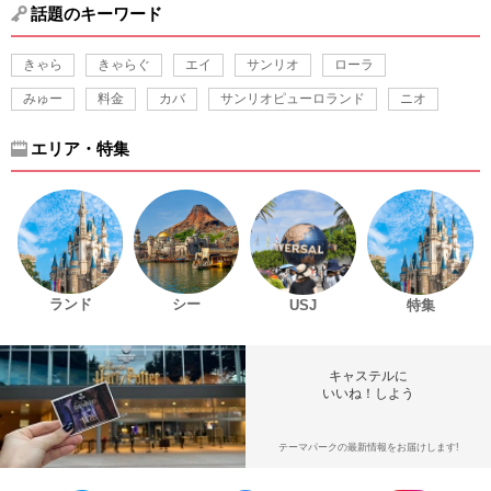
話題のキーワード
きゃら
きゃらぐ
エイ
サンリオ
ローラ
みゅー
料金
カバ
サンリオピューロランド
ニオ
エリア・特集
ランド
シー
USJ
特集
キャステルに
いいね！しよう
テーマパークの最新情報をお届けします!