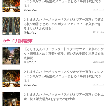
トラン&カフェ4店舗のメニューまとめ！事前予約はでき
る？
るんにゃん
2023/11/12
としまえんハリーポッター「スタジオツアー東京」で買え
る杖53種類まとめ！ハリポタ＆ファンタビ・名入れでき
るオリジナルの杖も！
赤色のたこ
2023/11/09
カテゴリ新着記事
【としまえんハリーポッター】スタジオツアー東京のチケ
ット情報まとめ！種類や値段、買い方の手順や注意点を徹
底解説
赤色のたこ
2025/11/22
としまえんハリーポッター（スタジオツアー東京）のレス
トラン&カフェ4店舗のメニューまとめ！事前予約はでき
る？
るんにゃん
2023/11/12
としまえんハリーポッター「スタジオツアー東京」のお土
産一覧！販売場所&おすすめのお土産