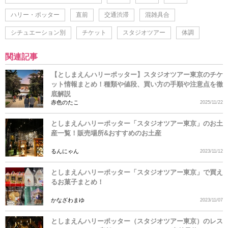
ハリー・ポッター
直前
交通渋滞
混雑具合
シチュエーション別
チケット
スタジオツアー
体調
関連記事
【としまえんハリーポッター】スタジオツアー東京のチケ
ット情報まとめ！種類や値段、買い方の手順や注意点を徹
底解説
赤色のたこ
2025/11/22
としまえんハリーポッター「スタジオツアー東京」のお土
産一覧！販売場所&おすすめのお土産
るんにゃん
2023/11/12
としまえんハリーポッター「スタジオツアー東京」で買え
るお菓子まとめ！
かなざわまゆ
2023/11/07
としまえんハリーポッター（スタジオツアー東京）のレス