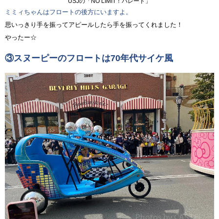
USJの「NO LIMIT！パレード」
ミミィちゃんはフロートの後方にいますよ。
思いっきり手を振ってアピールしたら手を振ってくれました！
やったー☆
③スヌーピーのフロートは70年代サイケ風