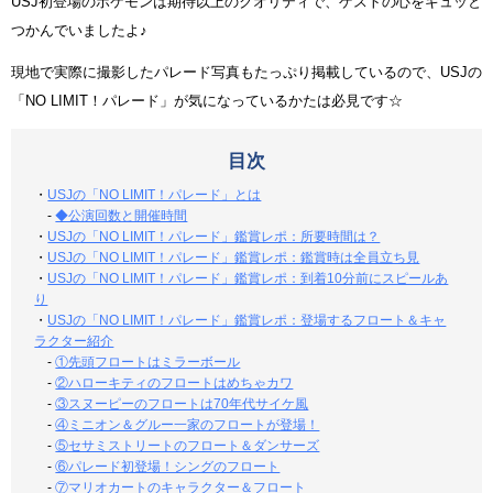
USJ初登場のポケモンは期待以上のクオリティで、ゲストの心をギュッと
つかんでいましたよ♪
現地で実際に撮影したパレード写真もたっぷり掲載しているので、USJの
「NO LIMIT！パレード」が気になっているかたは必見です☆
目次
・
USJの「NO LIMIT！パレード」とは
-
◆公演回数と開催時間
・
USJの「NO LIMIT！パレード」鑑賞レポ：所要時間は？
・
USJの「NO LIMIT！パレード」鑑賞レポ：鑑賞時は全員立ち見
・
USJの「NO LIMIT！パレード」鑑賞レポ：到着10分前にスピールあ
り
・
USJの「NO LIMIT！パレード」鑑賞レポ：登場するフロート＆キャ
ラクター紹介
-
①先頭フロートはミラーボール
-
②ハローキティのフロートはめちゃカワ
-
③スヌーピーのフロートは70年代サイケ風
-
④ミニオン＆グルー一家のフロートが登場！
-
⑤セサミストリートのフロート＆ダンサーズ
-
⑥パレード初登場！シングのフロート
-
⑦マリオカートのキャラクター＆フロート