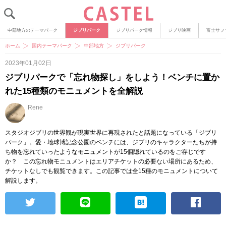
中部地方のテーマパーク
ジブリパーク
ジブリパーク情報
ジブリ映画
富士サフ
ホーム
国内テーマパーク
中部地方
ジブリパーク
2023年01月02日
ジブリパークで「忘れ物探し」をしよう！ベンチに置か
れた15種類のモニュメントを全解説
Rene
スタジオジブリの世界観が現実世界に再現されたと話題になっている「ジブリ
パーク」。愛・地球博記念公園のベンチには、ジブリのキャラクターたちが持
ち物を忘れていったようなモニュメントが15個隠れているのをご存じです
か？ この忘れ物モニュメントはエリアチケットの必要ない場所にあるため、
チケットなしでも観覧できます。この記事では全15種のモニュメントについて
解説します。