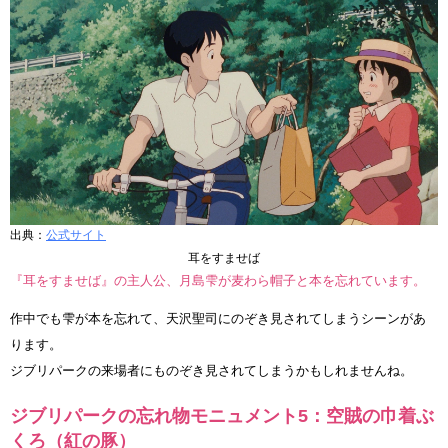
出典：
公式サイト
耳をすませば
『耳をすませば』の主人公、月島雫が麦わら帽子と本を忘れています。
作中でも雫が本を忘れて、天沢聖司にのぞき見されてしまうシーンがあ
ります。
ジブリパークの来場者にものぞき見されてしまうかもしれませんね。
ジブリパークの忘れ物モニュメント5：空賊の巾着ぶ
くろ（紅の豚）