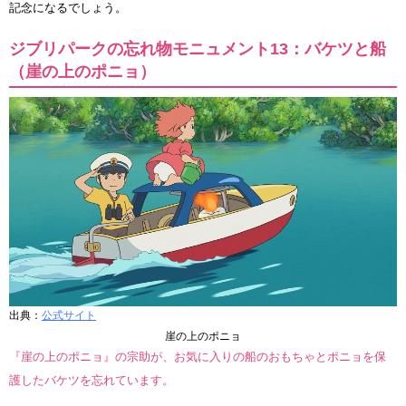
記念になるでしょう。
ジブリパークの忘れ物モニュメント13：バケツと船
（崖の上のポニョ）
出典：
公式サイト
崖の上のポニョ
『崖の上のポニョ』の宗助が、お気に入りの船のおもちゃとポニョを保
護したバケツを忘れています。