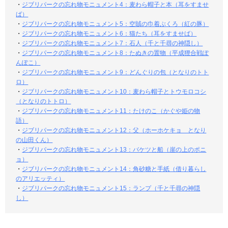
・
ジブリパークの忘れ物モニュメント4：麦わら帽子と本（耳をすませ
ば）
・
ジブリパークの忘れ物モニュメント5：空賊の巾着ぶくろ（紅の豚）
・
ジブリパークの忘れ物モニュメント6：猫たち（耳をすませば）
・
ジブリパークの忘れ物モニュメント7：石人（千と千尋の神隠し）
・
ジブリパークの忘れ物モニュメント8：たぬきの置物（平成狸合戦ぽ
んぽこ）
・
ジブリパークの忘れ物モニュメント9：どんぐりの包（となりのトト
ロ）
・
ジブリパークの忘れ物モニュメント10：麦わら帽子とトウモロコシ
（となりのトトロ）
・
ジブリパークの忘れ物モニュメント11：たけのこ（かぐや姫の物
語）
・
ジブリパークの忘れ物モニュメント12：父（ホーホケキョ となり
の山田くん）
・
ジブリパークの忘れ物モニュメント13：バケツと船（崖の上のポニ
ョ）
・
ジブリパークの忘れ物モニュメント14：角砂糖と手紙（借り暮らし
のアリエッティ）
・
ジブリパークの忘れ物モニュメント15：ランプ（千と千尋の神隠
し）