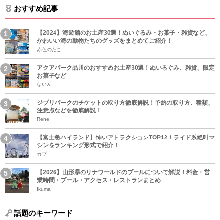
おすすめ記事
【2024】海遊館のお土産30選！ぬいぐるみ・お菓子・雑貨など、
かわいい海の動物たちのグッズをまとめてご紹介！
赤色のたこ
アクアパーク品川のおすすめお土産30選！ぬいるぐみ、雑貨、限定
お菓子など
ないん
ジブリパークのチケットの取り方徹底解説！予約の取り方、種類、
注意点などを徹底解説！
Rene
【富士急ハイランド】怖いアトラクションTOP12！ライド系絶叫マ
シンをランキング形式で紹介！
カブ
【2026】山形県のリナワールドのプールについて解説！料金・営
業時間・プール・アクセス・レストランまとめ
Ikuma
話題のキーワード