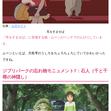
出典：
公式サイト
耳をすませば
『耳をすませば』に登場する猫・ムーンがベンチでのんびりしていま
す。
ムーンといえば、月島雫のうしろをちょろちょろしていてかわいかった
ですね。
ジブリパークの忘れ物モニュメント7：石人（千と千
尋の神隠し）