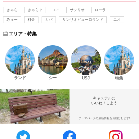
きゃら
きゃらぐ
エイ
サンリオ
ローラ
みゅー
料金
カバ
サンリオピューロランド
ニオ
エリア・特集
ランド
シー
USJ
特集
キャステルに
いいね！しよう
テーマパークの最新情報をお届けします!