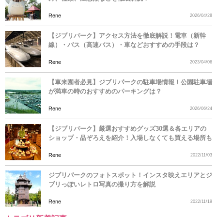
Rene
2026/04/28
【ジブリパーク】アクセス方法を徹底解説！電車（新幹
線）・バス（高速バス）・車などおすすめの手段は？
Rene
2023/04/06
【車来園者必見】ジブリパークの駐車場情報！公園駐車場
が満車の時のおすすめのパーキングは？
Rene
2026/06/24
【ジブリパーク】厳選おすすめグッズ30選＆各エリアの
ショップ・品ぞろえを紹介！入場しなくても買える場所も
Rene
2022/11/03
ジブリパークのフォトスポット！インスタ映えエリアとジ
ブリっぽいレトロ写真の撮り方を解説
Rene
2022/11/19