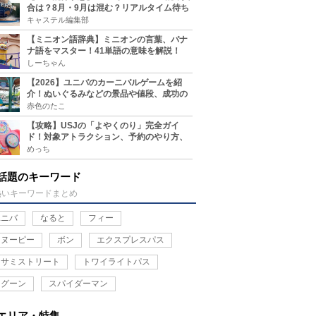
合は？8月・9月は混む？リアルタイム待ち
時間アプリも
キャステル編集部
【ミニオン語辞典】ミニオンの言葉、バナ
ナ語をマスター！41単語の意味を解説！
しーちゃん
【2026】ユニバのカーニバルゲームを紹
介！ぬいぐるみなどの景品や値段、成功の
コツ、実施場所まとめ
赤色のたこ
【攻略】USJの「よやくのり」完全ガイ
ド！対象アトラクション、予約のやり方、
整理券との違い、注意点を紹介
めっち
話題のキーワード
熱いキーワードまとめ
ユニバ
なると
フィー
スヌーピー
ボン
エクスプレスパス
セサミストリート
トワイライトパス
ラグーン
スパイダーマン
エリア・特集