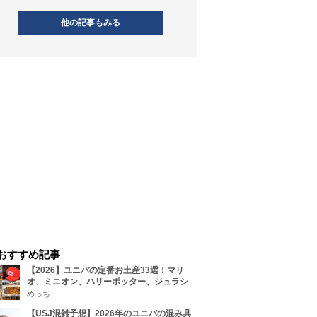
他の記事もみる
おすすめ記事
【2026】ユニバの定番お土産33選！マリ
オ、ミニオン、ハリーポッター、ジュラシ
ックパーク、セサミ、SINGなどのグッズ情
めっち
報
【USJ混雑予想】2026年のユニバの混み具