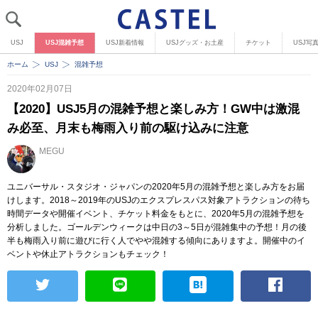
USJ
USJ混雑予想
USJ新着情報
USJグッズ・お土産
チケット
USJ写
ホーム
USJ
混雑予想
2020年02月07日
【2020】USJ5月の混雑予想と楽しみ方！GW中は激混
み必至、月末も梅雨入り前の駆け込みに注意
MEGU
ユニバーサル・スタジオ・ジャパンの2020年5月の混雑予想と楽しみ方をお届
けします。2018～2019年のUSJのエクスプレスパス対象アトラクションの待ち
時間データや開催イベント、チケット料金をもとに、2020年5月の混雑予想を
分析しました。ゴールデンウィークは中日の3～5日が混雑集中の予想！月の後
半も梅雨入り前に遊びに行く人でやや混雑する傾向にありますよ。開催中のイ
ベントや休止アトラクションもチェック！