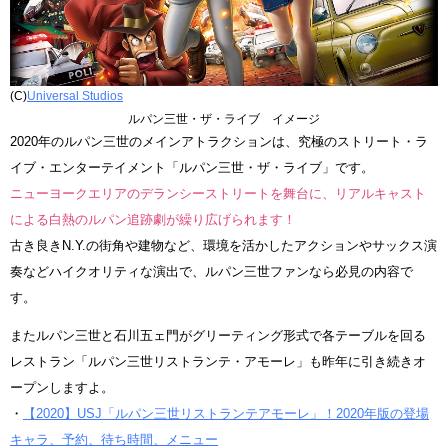
(C)
Universal Studios
ルパン三世・ザ・ライブ イメージ
2020年のルパン三世のメインアトラクションは、究極のストリート・ラ
イブ・エンターテイメント「ルパン三世・ザ・ライブ」です。
ニューヨークエリアのデランシーストリートを舞台に、リアルキャスト
による白熱のルパン追跡劇が繰り広げられます！
古き良きN.Y.の街角や建物など、環境を活かしたアクションやサックス演
奏などハイクオリティな演出で、ルパン三世ファンなら必見の内容で
す。
またルパン三世と石川五ェ門がグリーティング形式で各テーブルを回る
レストラン「ルパン三世リストランテ・アモーレ」も昨年に引き続きオ
ープンしますよ。
・
【2020】USJ「ルパン三世リストランテアモーレ」！2020年版の登場
キャラ、予約、待ち時間、メニュー