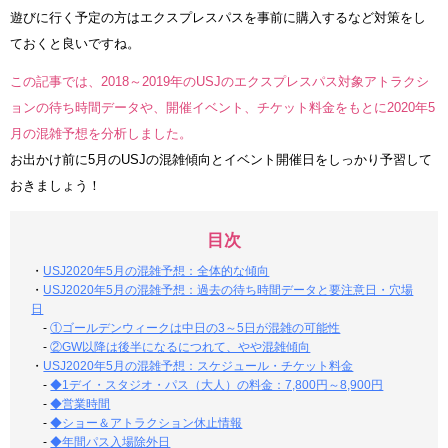
遊びに行く予定の方はエクスプレスパスを事前に購入するなど対策をし
ておくと良いですね。
この記事では、2018～2019年のUSJのエクスプレスパス対象アトラクシ
ョンの待ち時間データや、開催イベント、チケット料金をもとに2020年5
月の混雑予想を分析しました。
お出かけ前に5月のUSJの混雑傾向とイベント開催日をしっかり予習して
おきましょう！
目次
・
USJ2020年5月の混雑予想：全体的な傾向
・
USJ2020年5月の混雑予想：過去の待ち時間データと要注意日・穴場
日
-
①ゴールデンウィークは中日の3～5日が混雑の可能性
-
②GW以降は後半になるにつれて、やや混雑傾向
・
USJ2020年5月の混雑予想：スケジュール・チケット料金
-
◆1デイ・スタジオ・パス（大人）の料金：7,800円～8,900円
-
◆営業時間
-
◆ショー＆アトラクション休止情報
-
◆年間パス入場除外日