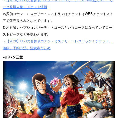
・
【2020】USJの名探偵コナン・ザ・エスケープ！2020年版のストーリ
ーと登場人物、チケット情報
名探偵コナン・ミステリー・レストランはチケットはWEBチケットスト
アで前売りのみとなっています。
鈴木財閥レセプションパーティ・コースというコースになっていてロー
ストビーフなどを味わえます。
・
【2020】USJの名探偵コナン・ミステリー・レストラン！チケット、
値段、予約方法、注意点まとめ
●ルパン三世