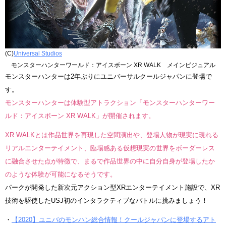
(C)
Universal Studios
モンスターハンターワールド：アイスボーン XR WALK メインビジュアル
モンスターハンターは2年ぶりにユニバーサルクールジャパンに登場で
す。
モンスターハンターは体験型アトラクション「モンスターハンターワー
ルド：アイスボーン XR WALK」が開催されます。
XR WALKとは作品世界を再現した空間演出や、登場人物が現実に現れる
リアルエンターテイメント、臨場感ある仮想現実の世界をボーダーレス
に融合させた点が特徴で、まるで作品世界の中に自分自身が登場したか
のような体験が可能になるそうです。
パークが開発した新次元アクション型XRエンターテイメント施設で、XR
技術を駆使したUSJ初のインタラクティブなバトルに挑みましょう！
・
【2020】ユニバのモンハン総合情報！クールジャパンに登場するアト