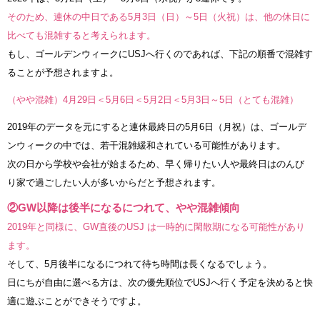
そのため、連休の中日である5月3日（日）～5日（火祝）は、他の休日に
比べても混雑すると考えられます。
もし、ゴールデンウィークにUSJへ行くのであれば、下記の順番で混雑す
ることが予想されますよ。
（やや混雑）4月29日＜5月6日＜5月2日＜5月3日～5日（とても混雑）
2019年のデータを元にすると連休最終日の5月6日（月祝）は、ゴールデ
ンウィークの中では、若干混雑緩和されている可能性があります。
次の日から学校や会社が始まるため、早く帰りたい人や最終日はのんび
り家で過ごしたい人が多いからだと予想されます。
②GW以降は後半になるにつれて、やや混雑傾向
2019年と同様に、GW直後のUSJ は一時的に閑散期になる可能性があり
ます。
そして、5月後半になるにつれて待ち時間は長くなるでしょう。
日にちが自由に選べる方は、次の優先順位でUSJへ行く予定を決めると快
適に遊ぶことができそうですよ。