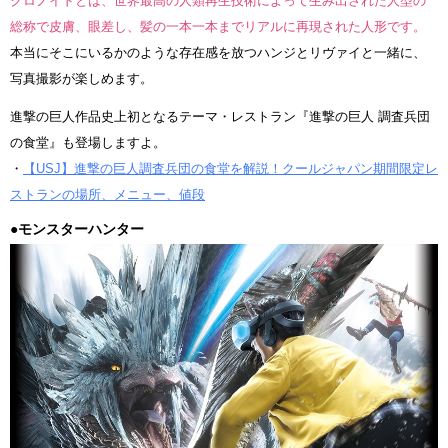
クロノイドとは、世界最高の人類再生技術によって生み出された人型の
総称で皮膚、眼差し、髪の一本一本までリアルに再現された人形です。
本当にそこにいるかのような存在感を放つハンジとリヴァイと一緒に、
写真撮影が楽しめます。
進撃の巨人作品史上初となるテーマ・レストラン『進撃の巨人 調査兵団
の食堂』も登場しますよ。
・
【USJ】進撃の巨人調査兵団の食堂を解説！クールジャパン期間限定レ
ストランの場所、メニュー、値段
●モンスターハンター